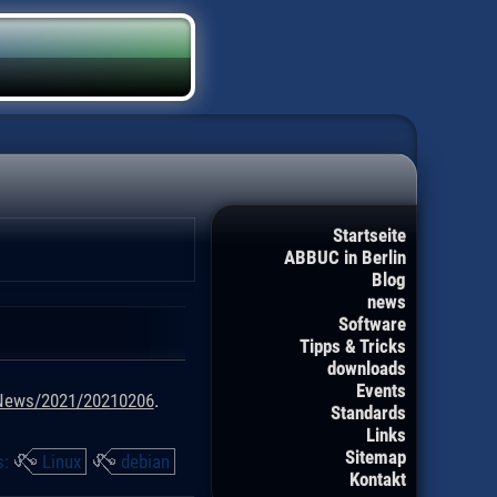
Startseite
ABBUC in Berlin
Blog
news
Software
Tipps & Tricks
downloads
Events
/News/2021/20210206
.
Standards
Links
Sitemap
s:
Linux
debian
Kontakt