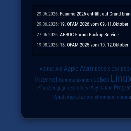
29.06.2026:
Fujiama 2026 entfällt auf Grund br
29.06.2026:
19. OFAM 2026 vom 09.-11.Oktober
27.06.2026:
ABBUC Forum Backup Service
19.08.2025:
18. OFAM 2025 vom 10.-12.Oktober
Atari
Apple
DSG
ABBUC
AIB
BOSS-X
C64
Linu
Internet
Leben
Kommunikation
Progra
Pflanzen gegen Zombies
Playstation
atarixle
WhatsApp
chromium
coron