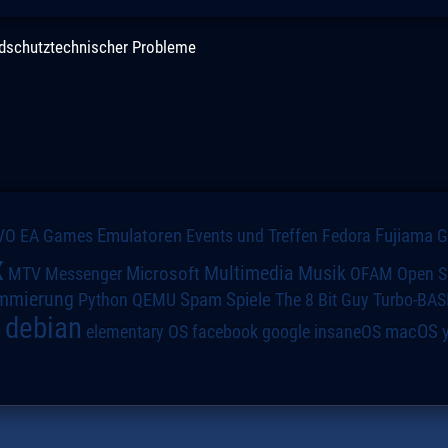
andschutztechnischer Probleme
VO
Emulatoren
Events und Treffen
Fedora
Fujiama
EA Games
x
Multimedia
Microsoft
Musik
MTV
Messenger
OFAM
Open S
mmierung
Spiele
Spam
The 8 Bit Guy
Turbo-BAS
Python
QEMU
debian
macOS
elementary OS
a
facebook
google
insaneOS