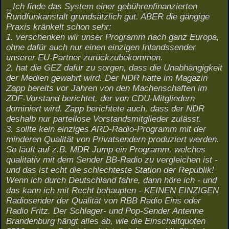
Ich finde das System einer gebührenfinanzierten
Rundfunkanstalt grundsätzlich gut. ABER die gängige
Praxis kränkelt schon sehr:
1. verschenken wir unser Programm nach ganz Europa,
ohne dafür auch nur einen einzigen Inlandssender
unserer EU-Partner zurückzubekommen.
2. hat die GEZ dafür zu sorgen, dass die Unabhängigkeit
der Medien gewahrt wird. Der NDR hatte im Magazin
Zapp bereits vor Jahren von den Machenschaften im
ZDF-Vorstand berichtet, der von CDU-Mitgliedern
dominiert wird. Zapp berichtete auch, dass der NDR
deshalb nur parteilose Vorstandsmitglieder zulässt.
3. sollte kein einziges ARD-Radio-Programm mit der
minderen Qualität von Privatsendern produziert werden.
So läuft auf z.B. MDR Jump ein Programm, welches
qualitativ mit dem Sender BB-Radio zu vergleichen ist -
und das ist echt die schlechteste Station der Republik!
Wenn ich durch Deutschland fahre, dann höre ich - und
das kann ich mit Recht behaupten - KEINEN EINZIGEN
Radiosender der Qualität von RBB Radio Eins oder
Radio Fritz. Der Schlager- und Pop-Sender Antenne
Brandenburg hängt alles ab, wie die Einschaltquoten