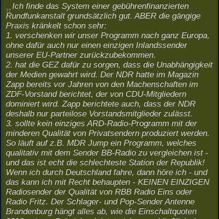
Ich finde das System einer gebührenfinanzierten
Rundfunkanstalt grundsätzlich gut. ABER die gängige
Praxis kränkelt schon sehr:
1. verschenken wir unser Programm nach ganz Europa,
ohne dafür auch nur einen einzigen Inlandssender
unserer EU-Partner zurückzubekommen.
2. hat die GEZ dafür zu sorgen, dass die Unabhängigkeit
der Medien gewahrt wird. Der NDR hatte im Magazin
Zapp bereits vor Jahren von den Machenschaften im
ZDF-Vorstand berichtet, der von CDU-Mitgliedern
dominiert wird. Zapp berichtete auch, dass der NDR
deshalb nur parteilose Vorstandsmitglieder zulässt.
3. sollte kein einziges ARD-Radio-Programm mit der
minderen Qualität von Privatsendern produziert werden.
So läuft auf z.B. MDR Jump ein Programm, welches
qualitativ mit dem Sender BB-Radio zu vergleichen ist -
und das ist echt die schlechteste Station der Republik!
Wenn ich durch Deutschland fahre, dann höre ich - und
das kann ich mit Recht behaupten - KEINEN EINZIGEN
Radiosender der Qualität von RBB Radio Eins oder
Radio Fritz. Der Schlager- und Pop-Sender Antenne
Brandenburg hängt alles ab, wie die Einschaltquoten