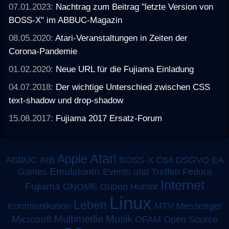
07.01.2023:
Nachtrag zum Beitrag "letzte Version von
BOSS-X" im ABBUC-Magazin
08.05.2020:
Atari-Veranstaltungen in Zeiten der
Corona-Pandemie
01.02.2020:
Neue URL für die Fujiama Einladung
04.07.2018:
Der wichtige Unterschied zwischen CSS
text-shadow und drop-shadow
15.08.2017:
Fujiama 2017 Ersatz-Forum
Atari
Apple
ABBUC
AIB
BOSS-X
C64
DSGVO
EA
Emulatoren
Games
Events und Treffen
Fedora
Internet
Fujiama
GNOME
Guben
Humor
Linux
Leben
MTV
Kommunikation
Messenger
Multimedia
Musik
Microsoft
OFAM
Open Source