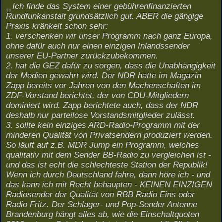
Ich finde das System einer gebührenfinanzierten
Rundfunkanstalt grundsätzlich gut. ABER die gängige
Praxis kränkelt schon sehr:
1. verschenken wir unser Programm nach ganz Europa,
ohne dafür auch nur einen einzigen Inlandssender
unserer EU-Partner zurückzubekommen.
2. hat die GEZ dafür zu sorgen, dass die Unabhängigkeit
der Medien gewahrt wird. Der NDR hatte im Magazin
Zapp bereits vor Jahren von den Machenschaften im
ZDF-Vorstand berichtet, der von CDU-Mitgliedern
dominiert wird. Zapp berichtete auch, dass der NDR
deshalb nur parteilose Vorstandsmitglieder zulässt.
3. sollte kein einziges ARD-Radio-Programm mit der
minderen Qualität von Privatsendern produziert werden.
So läuft auf z.B. MDR Jump ein Programm, welches
qualitativ mit dem Sender BB-Radio zu vergleichen ist -
und das ist echt die schlechteste Station der Republik!
Wenn ich durch Deutschland fahre, dann höre ich - und
das kann ich mit Recht behaupten - KEINEN EINZIGEN
Radiosender der Qualität von RBB Radio Eins oder
Radio Fritz. Der Schlager- und Pop-Sender Antenne
Brandenburg hängt alles ab, wie die Einschaltquoten