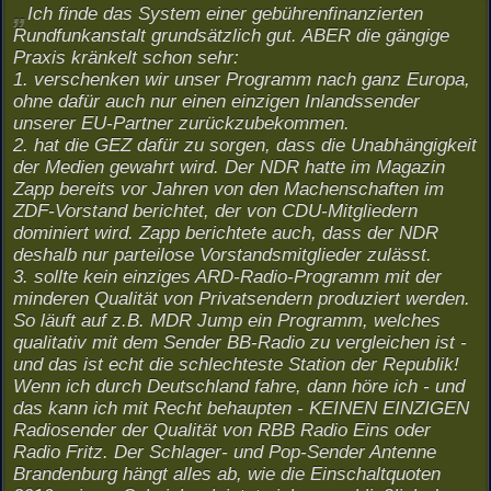
Ich finde das System einer gebührenfinanzierten
Rundfunkanstalt grundsätzlich gut. ABER die gängige
Praxis kränkelt schon sehr:
1. verschenken wir unser Programm nach ganz Europa,
ohne dafür auch nur einen einzigen Inlandssender
unserer EU-Partner zurückzubekommen.
2. hat die GEZ dafür zu sorgen, dass die Unabhängigkeit
der Medien gewahrt wird. Der NDR hatte im Magazin
Zapp bereits vor Jahren von den Machenschaften im
ZDF-Vorstand berichtet, der von CDU-Mitgliedern
dominiert wird. Zapp berichtete auch, dass der NDR
deshalb nur parteilose Vorstandsmitglieder zulässt.
3. sollte kein einziges ARD-Radio-Programm mit der
minderen Qualität von Privatsendern produziert werden.
So läuft auf z.B. MDR Jump ein Programm, welches
qualitativ mit dem Sender BB-Radio zu vergleichen ist -
und das ist echt die schlechteste Station der Republik!
Wenn ich durch Deutschland fahre, dann höre ich - und
das kann ich mit Recht behaupten - KEINEN EINZIGEN
Radiosender der Qualität von RBB Radio Eins oder
Radio Fritz. Der Schlager- und Pop-Sender Antenne
Brandenburg hängt alles ab, wie die Einschaltquoten