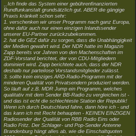
Ich finde das System einer gebührenfinanzierten
Rundfunkanstalt grundsätzlich gut. ABER die gängige
Praxis kränkelt schon sehr:
1. verschenken wir unser Programm nach ganz Europa,
ohne dafür auch nur einen einzigen Inlandssender
unserer EU-Partner zurückzubekommen.
2. hat die GEZ dafür zu sorgen, dass die Unabhängigkeit
der Medien gewahrt wird. Der NDR hatte im Magazin
Zapp bereits vor Jahren von den Machenschaften im
ZDF-Vorstand berichtet, der von CDU-Mitgliedern
dominiert wird. Zapp berichtete auch, dass der NDR
deshalb nur parteilose Vorstandsmitglieder zulässt.
3. sollte kein einziges ARD-Radio-Programm mit der
minderen Qualität von Privatsendern produziert werden.
So läuft auf z.B. MDR Jump ein Programm, welches
qualitativ mit dem Sender BB-Radio zu vergleichen ist -
und das ist echt die schlechteste Station der Republik!
Wenn ich durch Deutschland fahre, dann höre ich - und
das kann ich mit Recht behaupten - KEINEN EINZIGEN
Radiosender der Qualität von RBB Radio Eins oder
Radio Fritz. Der Schlager- und Pop-Sender Antenne
Brandenburg hängt alles ab, wie die Einschaltquoten