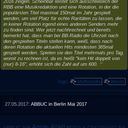
2016 zeigen. Scheinbar leistet sich ausschließlich der
RBB eine Musikredaktion und eine Rotation, in der die
populärsten Titel maximal 150mal im Jahr gespielt
werden, um viel Platz für echte Raritäten zu lassen, die
in keiner Rotation irgend eines anderen Senders mehr
zu finden sind. Wer jetzt nachhrechnet und bereits
bemerkt hat, dass man bei BB-Radio die Uhrzeit nach
den gespielten Titeln stellen kann, weiß, dass nach
deren Rotation die aktuellen Hits mindesten 365mal
gespielt werden. Spielen sie den Titel mehrmals pro Tag,
womit zu rechnen ist, da es heißt "kein Hit doppelt von
(nur) 8-16", erhöht sich die Zahl auf um 600.
Tags:
Multimedia
Musik
27.05.2017:
ABBUC in Berlin Mai 2017
Atari
Apple
ABBUC
AIB
BOSS-X
C64
DSGVO
EA