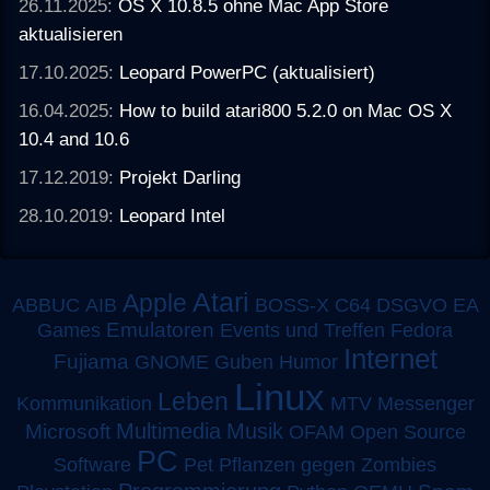
26.11.2025:
OS X 10.8.5 ohne Mac App Store
aktualisieren
17.10.2025:
Leopard PowerPC (aktualisiert)
16.04.2025:
How to build atari800 5.2.0 on Mac OS X
10.4 and 10.6
17.12.2019:
Projekt Darling
28.10.2019:
Leopard Intel
Atari
Apple
ABBUC
AIB
BOSS-X
C64
DSGVO
EA
Emulatoren
Games
Events und Treffen
Fedora
Internet
Fujiama
GNOME
Guben
Humor
Linux
Leben
MTV
Kommunikation
Messenger
Multimedia
Musik
Microsoft
OFAM
Open Source
PC
Software
Pet
Pflanzen gegen Zombies