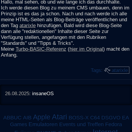
Hallo, mal sehen, ob und wie lange ich das durchhalte.
Ich werde diesen Blog zu meinem CMS umbauen, denn im
Prinzip ist es das ja schon. Nach und nach werde ich alle
meine HTML-Seiten als Blog-Beiträge veröffentlichen und
den Tag
atarixle
hinzufügen. Bald wird diese Blog-Seite
dann alle "redaktionellen" Inhalte dieser Seite zur
Verfügung stellen, angefangen mit den Rubriken
"Standards" und "Tipps & Tricks".
Meine
Turbo-BASIC-Referenz
(
hier im Original
) macht den
Anfang.
Tags:
atarixle
26.08.2025:
insaneOS
Atari
Apple
ABBUC
AIB
BOSS-X
C64
DSGVO
EA
Emulatoren
Games
Events und Treffen
Fedora