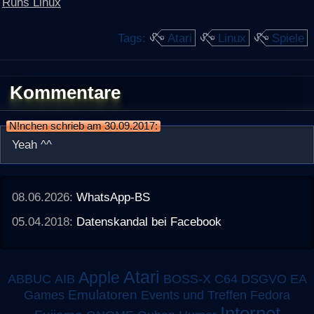
Runs Linux
Tags:
Atari
Linux
Spiele
Kommentare
N!nchen schrieb am 30.09.2017:
Yeah ^^
08.06.2026:
WhatsApp-BS
05.04.2018:
Datenskandal bei Facebook
Atari
Apple
ABBUC
AIB
BOSS-X
C64
DSGVO
EA
Emulatoren
Games
Events und Treffen
Fedora
Internet