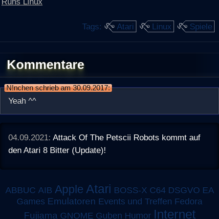
Runs Linux
Tags:
Atari
Linux
Spiele
Kommentare
N!nchen schrieb am 30.09.2017:
Yeah ^^
04.09.2021:
Attack Of The Petscii Robots kommt auf
den Atari 8 Bitter (Update)!
Atari
Apple
ABBUC
AIB
BOSS-X
C64
DSGVO
EA
Emulatoren
Games
Events und Treffen
Fedora
Internet
Fujiama
GNOME
Guben
Humor