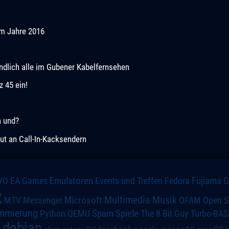
im Jahre 2016
dlich alle im Gubener Kabelfernsehen
 45 ein!
a und?
ut an Call-In-Kacksendern
VO
Emulatoren
Events und Treffen
Fedora
Fujiama
EA Games
x
Multimedia
Microsoft
Musik
MTV
Messenger
OFAM
Open S
mmierung
Spiele
Spam
The 8 Bit Guy
Turbo-BAS
Python
QEMU
debian