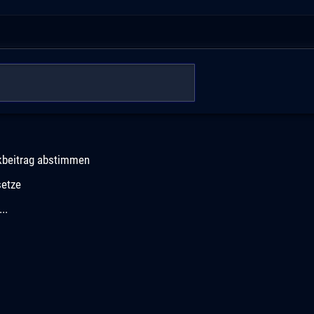
kbeitrag abstimmen
setze
..