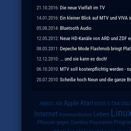
21.10.2016:
Die neue Vielfalt im TV
14.01.2016:
Ein kleiner Blick auf MTV und VIVA 
05.08.2014:
Bluetooth Audio
12.05.2012:
Neue HD-Kanäle von ARD und ZDF en
08.03.2011:
Depeche Mode Flashmob bringt Platz
12.12.2010:
... und sie kann es doch!
06.10.2010:
MTV soll kostenpflichtig werden - n
20.07.2010:
Scheiße hoch Neun und die ganze Br
Atari
Apple
DSG
ABBUC
AIB
BOSS-X
C64
Linu
Internet
Leben
Kommunikation
Progra
Pflanzen gegen Zombies
Playstation