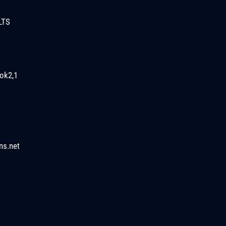
LTS
ok2,1
ns.net