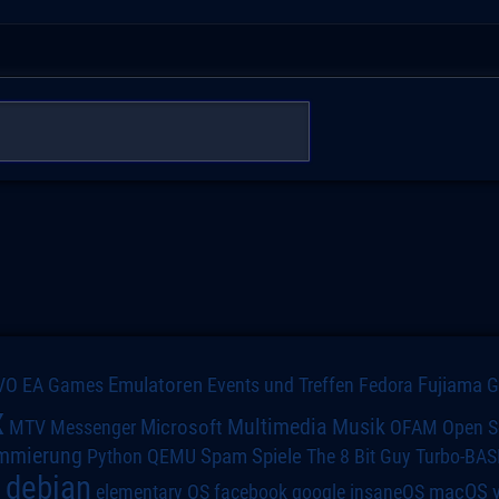
VO
Emulatoren
Events und Treffen
Fedora
Fujiama
EA Games
x
Multimedia
Microsoft
Musik
MTV
Messenger
OFAM
Open S
mmierung
Spiele
Spam
The 8 Bit Guy
Turbo-BAS
Python
QEMU
debian
macOS
elementary OS
a
facebook
google
insaneOS