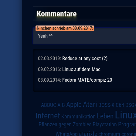
Kommentare
N!nchen schrieb am 30.09.2017:
Yeah ^^
02.03.2019:
Reduce at any cost (2)
09.02.2016:
Linux auf dem Mac
03.09.2014:
Fedora MATE/compiz 20
Atari
Apple
DSG
ABBUC
AIB
BOSS-X
C64
Linu
Internet
Leben
Kommunikation
Progra
Pflanzen gegen Zombies
Playstation
atarixle
WhatsApp
chromium
coron