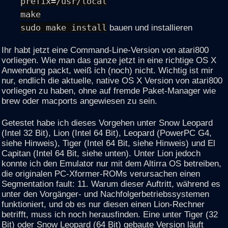
prefix=/usr/local
make
sudo make install
bauen und installieren
Ihr habt jetzt eine Command-Line-Version von atari800
vorliegen. Wie man das ganze jetzt in eine richtige OS X
Anwendung packt, weiß ich (noch) nicht. Wichtig ist mir
nur, endlich die aktuelle, native OS X Version von atari800
vorliegen zu haben, ohne auf fremde Paket-Manager wie
brew oder macports angewiesen zu sein.
Getestet habe ich dieses Vorgehen unter Snow Leopard
(Intel 32 Bit), Lion (Intel 64 Bit), Leopard (PowerPC G4,
siehe Hinweis), Tiger (Intel 64 Bit, siehe Hinweis) und El
Capitan (Intel 64 Bit, siehe unten). Unter Lion jedoch
konnte ich den Emulator nur mit dem Altirra OS betreiben,
die originalen PC-Xformer-ROMs verursachen einen
Segmentation fault: 11. Warum dieser Auftritt, während es
unter den Vorgänger- und Nachfolgerbetriebssystemen
funktioniert, und ob es nur diesen einen Lion-Rechner
betrifft, muss ich noch herausfinden. Eine unter Tiger (32
Bit) oder Snow Leopard (64 Bit) gebaute Version läuft