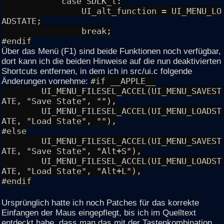
case SDLK_l:
UI_alt_function = UI_MENU_LO
ADSTATE;
break;
#endif
Über das Menü (F1) sind beide Funktionen noch verfügbar,
dort kann ich die beiden Hinweise auf die nun deaktivierten
Shortcuts entfernen, in dem ich in src/ui.c folgende
Änderungen vornehme:
#if __APPLE__
UI_MENU_FILESEL_ACCEL(UI_MENU_SAVEST
ATE, "Save State", ""),
UI_MENU_FILESEL_ACCEL(UI_MENU_LOADST
ATE, "Load State", ""),
#else
UI_MENU_FILESEL_ACCEL(UI_MENU_SAVEST
ATE, "Save State", "Alt+S"),
UI_MENU_FILESEL_ACCEL(UI_MENU_LOADST
ATE, "Load State", "Alt+L"),
#endif
Ursprünglich hatte ich noch Patches für das korrekte
Einfangen der Maus eingepflegt, bis ich im Quelltext
entdeckt habe, dass man das mit der Tastenkombination