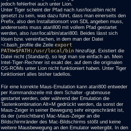
jedoch fehlerfrei auch unter Lion.
Unter Tiger scheint der Pfad nach /usr/local/bin nicht
gesetzt zu sein, was dazu führt, dass man einerseits den
Prefix, also den Installationsort von SDL angeben muss,
andererseits muss atari800 mit vollem Pfad gestartet
werden, also /usr/local/bin/atari800. Beides lässt sich
lösen bzw. vereinfachen, in dem man der Datei
~/.bash_profile die Zeile
export
PATH=$PATH:/usr/local/bin
hinzufügt. Existiert die
Datei nicht (Standard), so legt man sie einfach an. Mein
Intel-Tiger-Rechner ist exakt der, auf dem die originalen
OS-ROMs unter Lion nicht funktioniert haben. Unter Tiger
funktioniert alles bisher tadellos.
Für eine korrekte Maus-Emulation kann atari800 entweder
per Kommandozeile mit dem Schalter -grabmouse
gestartet werden, oder während der Emulation die
Tastenkombination Alt+M gedrückt werden, da sonst der
Maus-Zeiger in seiner Bewegung sehr eingeschränkt ist,
da der (unsichtbare) Mac-Maus-Zeiger an die
Bildschirmränder des Mac-Bildschirms stößt und keine
weitere Mausbewegung an den Emulator weitergibt. In den