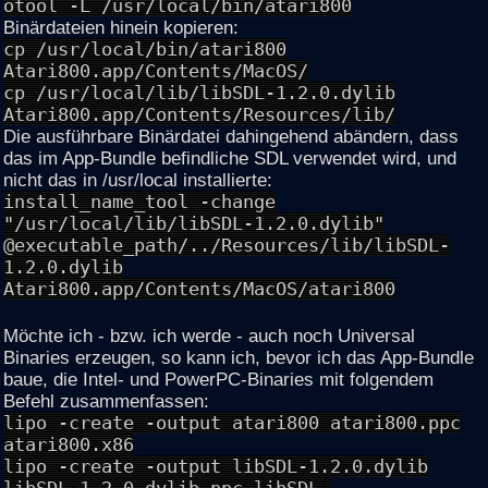
otool -L /usr/local/bin/atari800
Binärdateien hinein kopieren:
cp /usr/local/bin/atari800
Atari800.app/Contents/MacOS/
cp /usr/local/lib/libSDL-1.2.0.dylib
Atari800.app/Contents/Resources/lib/
Die ausführbare Binärdatei dahingehend abändern, dass
das im App-Bundle befindliche SDL verwendet wird, und
nicht das in /usr/local installierte:
install_name_tool -change
"/usr/local/lib/libSDL-1.2.0.dylib"
@executable_path/../Resources/lib/libSDL-
1.2.0.dylib
Atari800.app/Contents/MacOS/atari800
Möchte ich - bzw. ich werde - auch noch Universal
Binaries erzeugen, so kann ich, bevor ich das App-Bundle
baue, die Intel- und PowerPC-Binaries mit folgendem
Befehl zusammenfassen:
lipo -create -output atari800 atari800.ppc
atari800.x86
lipo -create -output libSDL-1.2.0.dylib