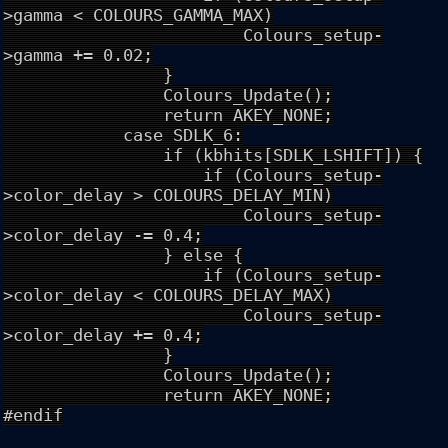
>gamma < COLOURS_GAMMA_MAX)
Colours_setup-
>gamma += 0.02;
}
Colours_Update();
return AKEY_NONE;
case SDLK_6:
if (kbhits[SDLK_LSHIFT]) {
if (Colours_setup-
>color_delay > COLOURS_DELAY_MIN)
Colours_setup-
>color_delay -= 0.4;
} else {
if (Colours_setup-
>color_delay < COLOURS_DELAY_MAX)
Colours_setup-
>color_delay += 0.4;
}
Colours_Update();
return AKEY_NONE;
#endif