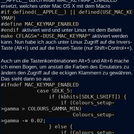
ersetzt, welches unter Mac OS X mit dem Macro
#if defined(__APPLE__) || defined(USE_MAC_KE
YMAP)
#define MAC_KEYMAP_ENABLED
#endif
aktiviert wird und unter Linux mit dem Befehl
make CFLAGS="-DUSE_MAC_KEYMAP"
aktiviert werden
kann. Nun habe ich auch unter Linux Zugriff auf die Invers-
Taste (Alt+I) und auf die Insert-Taste (nur Shift+Control+<).
Auch um die Tastenkombinationen Alt+5 und Alt+6 mache
ich einen Bogen, um anstatt die Farben des Emulators zu
ändern den Zugriff auf die eckigen Klammern zu gewähren.
Das sieht dann so aus:
#ifndef MAC_KEYMAP_ENABLED
case SDLK_5:
if (kbhits[SDLK_LSHIFT]) {
if (Colours_setup-
>gamma > COLOURS_GAMMA_MIN)
Colours_setup-
>gamma -= 0.02;
} else {
if (Colours_setup-