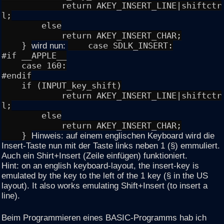
return AKEY_INSERT_LINE|shiftctr
l;
else
return AKEY_INSERT_CHAR;
}
wird nun:
case SDLK_INSERT:
#if __APPLE__
case 160:
#endif
if (INPUT_key_shift)
return AKEY_INSERT_LINE|shiftctr
l;
else
return AKEY_INSERT_CHAR;
}
Hinweis: auf einem englischen Keyboard wird die
Insert-Taste nun mit der Taste links neben 1 (§) emmuliert.
Auch ein Shirt+Insert (Zeile einfügen) funktioniert.
Hint: on an english keyboard-layout, the insert-key is
emulated by the key to the left of the 1 key (§ in the US
layout). It also works emulating Shift+Insert (to insert a
line).
Beim Programmieren eines BASIC-Programms hab ich