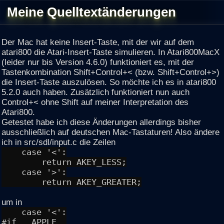
Meine Quelltextänderungen
Der Mac hat keine Insert-Taste, mit der wir auf dem
atari800 die Atari-Insert-Taste simulieren. In Atari800MacX
(leider nur bis Version 4.6.0) funktioniert es, mit der
Tastenkombination Shift+Control+< (bzw. Shift+Control+>)
die Insert-Taste auszulösen. So möchte ich es in atari800
5.2.0 auch haben. Zusätzlich funktioniert nun auch
Control+< ohne Shift auf meiner Interpretation des
Atari800.
Getestet habe ich diese Änderungen allerdings bisher
ausschließlich auf deutschen Mac-Tastaturen! Also ändere
ich in src/sdl/input.c die Zeilen
case '<':
return AKEY_LESS;
case '>':
return AKEY_GREATER;
um in
case '<':
#if __APPLE__