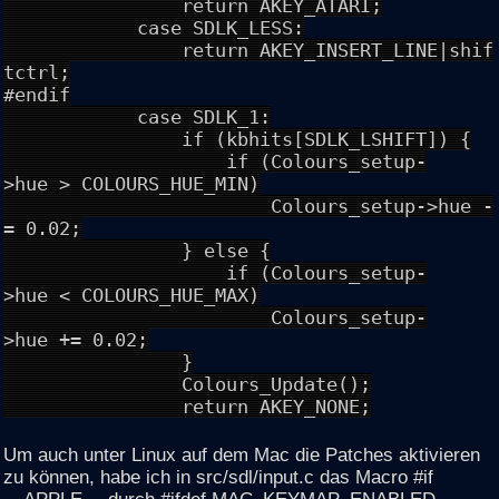
return AKEY_ATARI;
case SDLK_LESS:
return AKEY_INSERT_LINE|shif
tctrl;
#endif
case SDLK_1:
if (kbhits[SDLK_LSHIFT]) {
if (Colours_setup-
>hue > COLOURS_HUE_MIN)
Colours_setup->hue -
= 0.02;
} else {
if (Colours_setup-
>hue < COLOURS_HUE_MAX)
Colours_setup-
>hue += 0.02;
}
Colours_Update();
return AKEY_NONE;
Um auch unter Linux auf dem Mac die Patches aktivieren
zu können, habe ich in src/sdl/input.c das Macro #if
__APPLE__ durch #ifdef MAC_KEYMAP_ENABLED