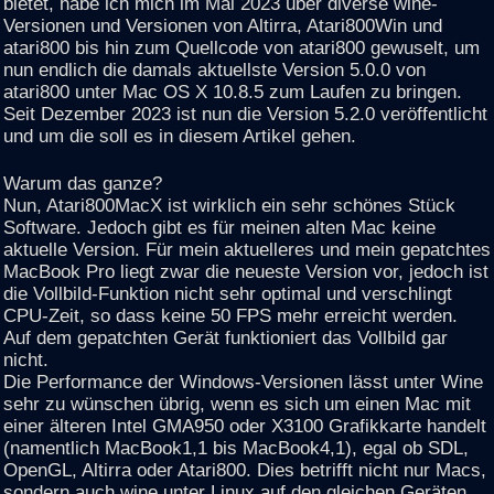
bietet, habe ich mich im Mai 2023 über diverse wine-
Versionen und Versionen von Altirra, Atari800Win und
atari800 bis hin zum Quellcode von atari800 gewuselt, um
nun endlich die damals aktuellste Version 5.0.0 von
atari800 unter Mac OS X 10.8.5 zum Laufen zu bringen.
Seit Dezember 2023 ist nun die Version 5.2.0 veröffentlicht
und um die soll es in diesem Artikel gehen.
Warum das ganze?
Nun, Atari800MacX ist wirklich ein sehr schönes Stück
Software. Jedoch gibt es für meinen alten Mac keine
aktuelle Version. Für mein aktuelleres und mein gepatchtes
MacBook Pro liegt zwar die neueste Version vor, jedoch ist
die Vollbild-Funktion nicht sehr optimal und verschlingt
CPU-Zeit, so dass keine 50 FPS mehr erreicht werden.
Auf dem gepatchten Gerät funktioniert das Vollbild gar
nicht.
Die Performance der Windows-Versionen lässt unter Wine
sehr zu wünschen übrig, wenn es sich um einen Mac mit
einer älteren Intel GMA950 oder X3100 Grafikkarte handelt
(namentlich MacBook1,1 bis MacBook4,1), egal ob SDL,
OpenGL, Altirra oder Atari800. Dies betrifft nicht nur Macs,
sondern auch wine unter Linux auf den gleichen Geräten