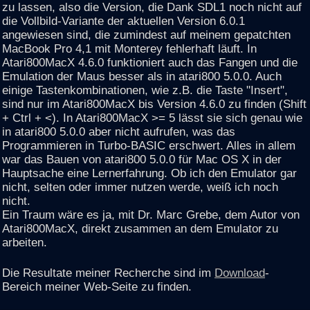
zu lassen, also die Version, die Dank SDL1 noch nicht auf
die Vollbild-Variante der aktuellen Version 6.0.1
angewiesen sind, die zumindest auf meinem gepatchten
MacBook Pro 4,1 mit Monterey fehlerhaft läuft. In
Atari800MacX 4.6.0 funktioniert auch das Fangen und die
Emulation der Maus besser als in atari800 5.0.0. Auch
einige Tastenkombinationen, wie z.B. die Taste "Insert",
sind nur im Atari800MacX bis Version 4.6.0 zu finden (Shift
+ Ctrl + <). In Atari800MacX >= 5 lässt sie sich genau wie
in atari800 5.0.0 aber nicht aufrufen, was das
Programmieren in Turbo-BASIC erschwert. Alles in allem
war das Bauen von atari800 5.0.0 für Mac OS X in der
Hauptsache eine Lernerfahrung. Ob ich den Emulator gar
nicht, selten oder immer nutzen werde, weiß ich noch
nicht.
Ein Traum wäre es ja, mit Dr. Marc Grebe, dem Autor von
Atari800MacX, direkt zusammen an dem Emulator zu
arbeiten.
Die Resultate meiner Recherche sind im
Download
-
Bereich meiner Web-Seite zu finden.