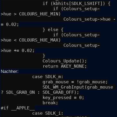
if (kbhits[SDLK_LSHIFT]) {
if (Colours_setup-
>hue > COLOURS_HUE_MIN)
Colours_setup->hue -
= 0.02;
} else {
if (Colours_setup-
>hue < COLOURS_HUE_MAX)
Colours_setup-
>hue += 0.02;
}
Colours_Update();
return AKEY_NONE;
Nachher:
case SDLK_m:
grab_mouse = !grab_mouse;
SDL_WM_GrabInput(grab_mouse
? SDL_GRAB_ON : SDL_GRAB_OFF);
key_pressed = 0;
break;
#if __APPLE__
case SDLK_i: