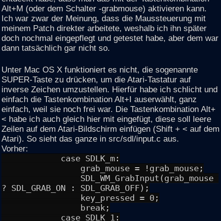
Alt+M (oder dem Schalter -grabmouse) aktivieren kann.
Ich war zwar der Meinung, dass die Maussteuerung mit
meinem Patch direkter arbeitete, weshalb ich ihn später
doch nochmal eingepflegt und getestet habe, aber dem war
dann tatsächlich gar nicht so.
Unter Mac OS X funktioniert es nicht, die sogenannte
SUPER-Taste zu drücken, um die Atari-Tastatur auf
inverse Zeichen umzustellen. Hierfür habe ich schlicht und
einfach die Tastenkombination Alt+I auserwählt, ganz
einfach, weil sie noch frei war. Die Tastenkombination Alt+
< habe ich auch gleich hier mit eingefügt, diese soll leere
Zeilen auf dem Atari-Bildschirm einfügen (Shift + < auf dem
Atari). So sieht das ganze in src/sdl/input.c aus.
Vorher:
case SDLK_m:
grab_mouse = !grab_mouse;
SDL_WM_GrabInput(grab_mouse
? SDL_GRAB_ON : SDL_GRAB_OFF);
key_pressed = 0;
break;
case SDLK_1: