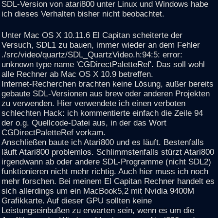
SDL-Version von atari800 unter Linux und Windows habe
ich dieses Verhalten bisher nicht beobachtet.
Unter Mac OS X 10.11.6 El Capitan scheiterte der
Versuch, SDL1 zu bauen, immer wieder an dem Fehler
./src/video/quartz/SDL_QuartzVideo.h:94:5: error:
unknown type name 'CGDirectPaletteRef'. Das soll wohl
alle Rechner ab Mac OS X 10.9 betreffen.
Internet-Recherchen brachten keine Lösung, außer bereits
gebaute SDL-Versionen aus brew oder anderen Projekten
zu verwenden. Hier verwendete ich einen verboten
schlechten Hack: ich kommentierte einfach die Zeile 94
der o.g. Quellcode-Datei aus, in der das Wort
CGDirectPaletteRef vorkam.
Anschließen baute ich Atari800 und es läuft. Bestenfalls
läuft Atari800 problemlos. Schlimmstenfalls stürzt Atari800
irgendwann ab oder andere SDL-Programme (nicht SDL2)
funktionieren nicht mehr richtig. Auch hier muss ich noch
mehr forschen. Bei meinem El Capitan Rechner handelt es
sich allerdings um ein MacBook5,2 mit Nvidia 9400M
Grafikkarte. Auf dieser GPU sollten keine
Leistungseinbußen zu erwarten sein, wenn es um die