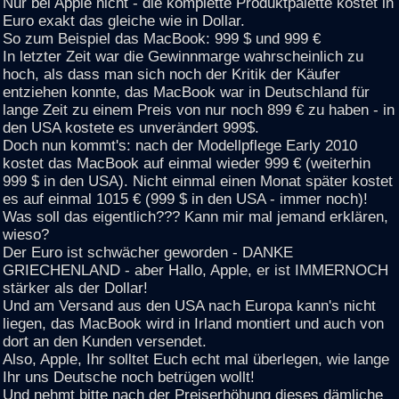
Nur bei Apple nicht - die komplette Produktpalette kostet in
Euro exakt das gleiche wie in Dollar.
So zum Beispiel das MacBook: 999 $ und 999 €
In letzter Zeit war die Gewinnmarge wahrscheinlich zu
hoch, als dass man sich noch der Kritik der Käufer
entziehen konnte, das MacBook war in Deutschland für
lange Zeit zu einem Preis von nur noch 899 € zu haben - in
den USA kostete es unverändert 999$.
Doch nun kommt's: nach der Modellpflege Early 2010
kostet das MacBook auf einmal wieder 999 € (weiterhin
999 $ in den USA). Nicht einmal einen Monat später kostet
es auf einmal 1015 € (999 $ in den USA - immer noch)!
Was soll das eigentlich??? Kann mir mal jemand erklären,
wieso?
Der Euro ist schwächer geworden - DANKE
GRIECHENLAND - aber Hallo, Apple, er ist IMMERNOCH
stärker als der Dollar!
Und am Versand aus den USA nach Europa kann's nicht
liegen, das MacBook wird in Irland montiert und auch von
dort an den Kunden versendet.
Also, Apple, Ihr solltet Euch echt mal überlegen, wie lange
Ihr uns Deutsche noch betrügen wollt!
Und nehmt bitte nach der Preiserhöhung dieses dämliche