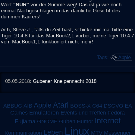
Wort
"NUR"
vor der Summe weg! Das ist ja wie noch
einmal Nachgeschlagen in das dämliche Gesicht des
dummen Käufers!
Ach, Steve J., falls du Zeit hast, schicke mir mal bitte eine
Tiger 10.4.8 für das MacBook2,1 vorbei, meine Tiger 10.4.7
vom MacBook1,1 funktioniert nicht mehr!
Tags:
Apple
05.05.2018:
Gubener Kneipennacht 2018
Atari
Apple
ABBUC
AIB
BOSS-X
C64
DSGVO
EA
Emulatoren
Games
Events und Treffen
Fedora
Internet
Fujiama
GNOME
Guben
Humor
Linux
Leben
MTV
Kommunikation
Messenger