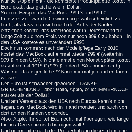
Nur bei Apple nicht - die komplette Produktpalette kostet in
Euro exakt das gleiche wie in Dollar.
So zum Beispiel das MacBook: 999 $ und 999 €
In letzter Zeit war die Gewinnmarge wahrscheinlich zu
hoch, als dass man sich noch der Kritik der Käufer
entziehen konnte, das MacBook war in Deutschland für
lange Zeit zu einem Preis von nur noch 899 € zu haben - in
den USA kostete es unverändert 999$.
Doch nun kommt's: nach der Modellpflege Early 2010
kostet das MacBook auf einmal wieder 999 € (weiterhin
999 $ in den USA). Nicht einmal einen Monat später kostet
es auf einmal 1015 € (999 $ in den USA - immer noch)!
Was soll das eigentlich??? Kann mir mal jemand erklären,
wieso?
Der Euro ist schwächer geworden - DANKE
GRIECHENLAND - aber Hallo, Apple, er ist IMMERNOCH
stärker als der Dollar!
Und am Versand aus den USA nach Europa kann's nicht
liegen, das MacBook wird in Irland montiert und auch von
dort an den Kunden versendet.
Also, Apple, Ihr solltet Euch echt mal überlegen, wie lange
Ihr uns Deutsche noch betrügen wollt!
Und nehmt bitte nach der Preiserhöhung dieses dämliche