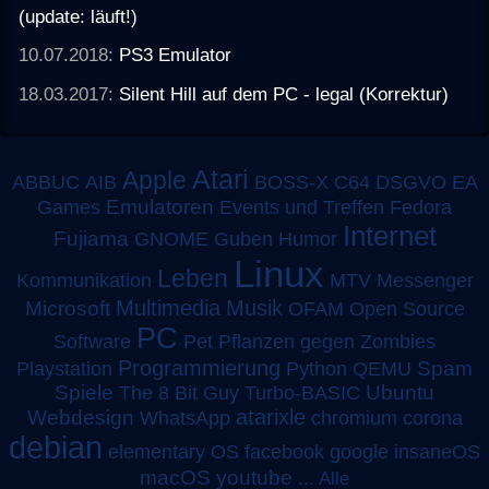
(update: läuft!)
10.07.2018:
PS3 Emulator
18.03.2017:
Silent Hill auf dem PC - legal (Korrektur)
Atari
Apple
ABBUC
AIB
BOSS-X
C64
DSGVO
EA
Emulatoren
Games
Events und Treffen
Fedora
Internet
Fujiama
GNOME
Guben
Humor
Linux
Leben
MTV
Kommunikation
Messenger
Multimedia
Musik
Microsoft
OFAM
Open Source
PC
Software
Pet
Pflanzen gegen Zombies
Programmierung
Spam
Playstation
Python
QEMU
Spiele
Turbo-BASIC
Ubuntu
The 8 Bit Guy
atarixle
Webdesign
WhatsApp
chromium
corona
debian
elementary OS
facebook
google
insaneOS
macOS
youtube
...
Alle