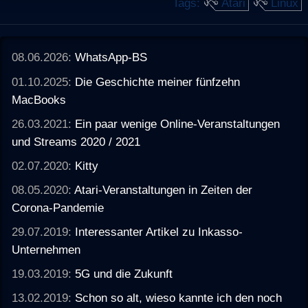
Tags:
Atari
Linux
Categories=Application;X-Debian-Applications-
Emulators;" > ~/.local/share/applications/atari800.desktop
update-mime-database ~/.local/share/mime
update-desktop-database ~/.local/share/applications
08.06.2026:
WhatsApp-BS
01.10.2025:
Die Geschichte meiner fünfzehn
MacBooks
26.03.2021:
Ein paar wenige Online-Veranstaltungen
und Streams 2020 / 2021
02.07.2020:
Kitty
08.05.2020:
Atari-Veranstaltungen in Zeiten der
Corona-Pandemie
29.07.2019:
Interessanter Artikel zu Inkasso-
Unternehmen
19.03.2019:
5G und die Zukunft
13.02.2019:
Schon so alt, wieso kannte ich den noch