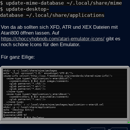
$ update-mime-database ~/.local/share/mime
$ update-desktop-
database ~/.local/share/applications
Von da ab sollten sich XFD, ATR und XEX Dateien mit
Atari800 öffnen lassen. Auf
https://choccyhobnob.com/atari-emulator-icons/
gibt es
noch schöne Icons für den Emulator.
Für ganz Eilige:
mkdir -p ~/.local/share/mime/packages
echo "<?xml version=\"1.0\" encoding=\"UTF-8\"?>
<mime-info xmlns=\"http://www.freedesktop.org/standards/shared-mime-info\">
<mime-type type=\"application/x-atari8disk\">
<comment>Atari 8 Bit disk image</comment>
<glob pattern=\"*.xfd\"/>
<glob pattern=\"*.atr\"/>
<glob pattern=\"*.dcm\"/>
</mime-type>
<mime-type type=\"application/x-atari8exe\">
<comment>Atari 8 Bit executable</comment>
<glob pattern=\"*.xex\"/>
</mime-type>
</mime-info>" > ~/.local/share/mime/packages/application-x-atari8.xml
mkdir -p ~/.local/share/applications
echo "[Desktop Entry]
Name=Atari800
Exec=atari800 %f
Comment=Atari 8 Bit Emulator
Terminal=false
Icon=~/.icons/atari800/800xl (PNG)/128x128.png
Type=Application
MimeType=application/x-atari8disk;application/x-atari8exe