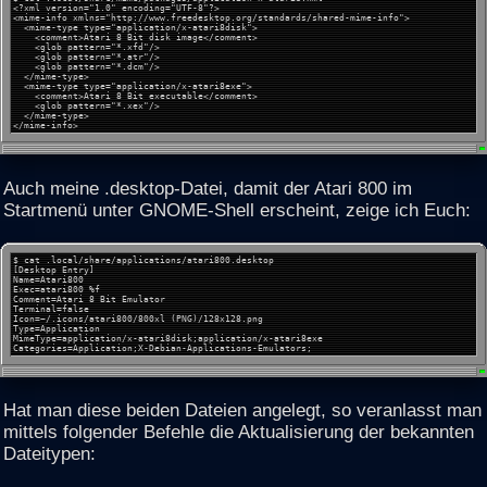
<?xml version="1.0" encoding="UTF-8"?>
<mime-info xmlns="http://www.freedesktop.org/standards/shared-mime-info">
<mime-type type="application/x-atari8disk">
<comment>Atari 8 Bit disk image</comment>
<glob pattern="*.xfd"/>
<glob pattern="*.atr"/>
<glob pattern="*.dcm"/>
</mime-type>
<mime-type type="application/x-atari8exe">
<comment>Atari 8 Bit executable</comment>
<glob pattern="*.xex"/>
</mime-type>
</mime-info>
Auch meine .desktop-Datei, damit der Atari 800 im
Startmenü unter GNOME-Shell erscheint, zeige ich Euch:
$ cat .local/share/applications/atari800.desktop
[Desktop Entry]
Name=Atari800
Exec=atari800 %f
Comment=Atari 8 Bit Emulator
Terminal=false
Icon=~/.icons/atari800/800xl (PNG)/128x128.png
Type=Application
MimeType=application/x-atari8disk;application/x-atari8exe
Categories=Application;X-Debian-Applications-Emulators;
Hat man diese beiden Dateien angelegt, so veranlasst man
mittels folgender Befehle die Aktualisierung der bekannten
Dateitypen: