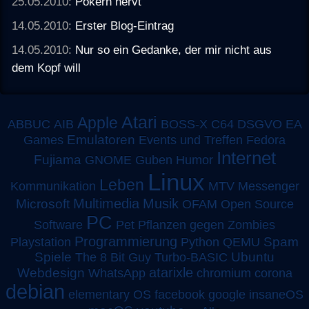
25.05.2010:
Pokern nervt
14.05.2010:
Erster Blog-Eintrag
14.05.2010:
Nur so ein Gedanke, der mir nicht aus
dem Kopf will
Atari
Apple
ABBUC
AIB
BOSS-X
C64
DSGVO
EA
Emulatoren
Games
Events und Treffen
Fedora
Internet
Fujiama
GNOME
Guben
Humor
Linux
Leben
MTV
Kommunikation
Messenger
Multimedia
Musik
Microsoft
OFAM
Open Source
PC
Software
Pet
Pflanzen gegen Zombies
Programmierung
Spam
Playstation
Python
QEMU
Spiele
Turbo-BASIC
Ubuntu
The 8 Bit Guy
atarixle
Webdesign
WhatsApp
chromium
corona
debian
elementary OS
facebook
google
insaneOS