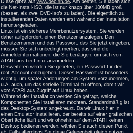
Diese gibt's auf
www.debian.de
. Am besten, Sie laden sich
die Net-Install-ISO, die ist nur knapp über 100MB groß
(besser, als zwei DVD-Iso's zu laden). Die eigentlich zu
installierenden Daten werden erst während der Installation
heruntergeladen.
Linux ist ein sicheres Mehrbenutzersystem, Sie werden
daher aufgefordert, einen Benutzer anzulegen. Den
Benutzernamen und das Passwort, das Sie jetzt eingeben,
müssen Sie sich unbedingt merken, das sind die
Anmeldeinformationen, die Sie benätigen, um sich vom
ATARI aus bei Linux anzumelden.
Desweiteren werden Sie gebeten, ein Passwort für den
root-Account einzugeben. Dieses Passwort ist besonders
wichtig, um später Änderungen am System vorzunehmen,
u.A. auch, um das serielle Terminal zu öffnen, damit wir
vom ATARI aus Zugriff auf Linux haben.
Während der Installation werden Sie gefragt, welche
Komponenten Sie installieren möchten. Standardmäßig ist
das Desktop-System angekreuzt. Da wir Linux hier in
einen Emulator installieren, der bereits auf einer grafischen
Oberfläche läuft und wir ohnehin auf dem ATARI keinen
Desktop bedienen werden, wählen Sie auch diesen Punkt
ab. Falls allerdings Sie diese Gelegenheit gleich nutzen,