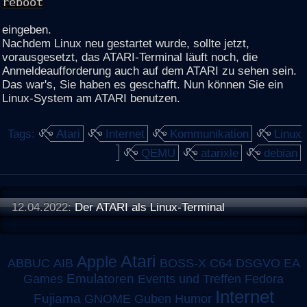
reboot
eingeben.
Nachdem Linux neu gestartet wurde, sollte jetzt,
vorausgesetzt, das ATARI-Terminal läuft noch, die
Anmeldeaufforderung auch auf dem ATARI zu sehen sein.
Das war's, Sie haben es geschafft. Nun können Sie ein
Linux-System am ATARI benutzen.
Tags:
Atari
Internet
Kommunikation
Linux
QEMU
atarixle
debian
12.04.2022:
Der ATARI als Linux-Terminal
Atari
Apple
ABBUC
AIB
BOSS-X
C64
DSGVO
EA
Emulatoren
Games
Events und Treffen
Fedora
Internet
Fujiama
GNOME
Guben
Humor