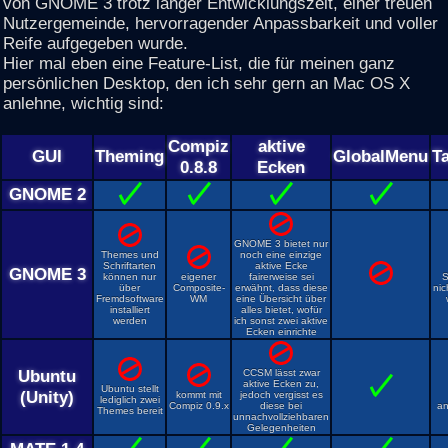
von GNOME 3 trotz langer Entwicklungszeit, einer treuen
Nutzergemeinde, hervorragender Anpassbarkeit und voller
Reife aufgegeben wurde.
Hier mal eben eine Feature-List, die für meinen ganz
persönlichen Desktop, den ich sehr gern an Mac OS X
anlehne, wichtig sind:
Compiz
aktive
GUI
Theming
GlobalMenu
T
0.8.8
Ecken
GNOME 2
GNOME 3 bietet nur
Themes und
noch eine einzige
Schriftarten
aktive Ecke
GNOME 3
können nur
eigener
fairerweise sei
S
über
Composite-
erwähnt, dass diese
ni
Fremdsoftware
WM
eine Übersicht über
installiert
alles bietet, wofür
werden
ich sonst zwei aktive
Ecken einrichte
Ubuntu
CCSM lässt zwar
aktive Ecken zu,
Ubuntu stellt
(Unity)
kommt mit
jedoch vergisst es
lediglich zwei
Compiz 0.9.x
diese bei
an
Themes bereit
unnachvollziehbaren
Gelegenheiten