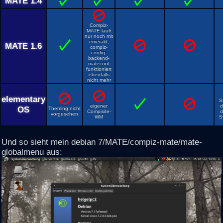
MATE 1.4
Compiz-
MATE läuft
nur noch mit
emerald,
MATE 1.6
compiz-
config-
backend-
mateconf
funktioniert
ebenfalls
nicht mehr
elementary
S
eigener
d
OS
Theming nicht
Compisite-
d
vorgesehen
WM
S
Und so sieht mein debian 7/MATE/compiz-mate/mate-
globalmenu aus: