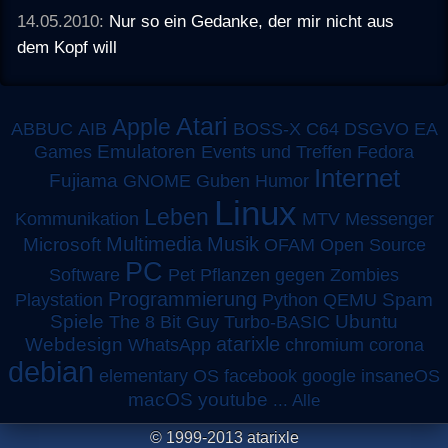
14.05.2010:
Nur so ein Gedanke, der mir nicht aus
dem Kopf will
Atari
Apple
ABBUC
AIB
BOSS-X
C64
DSGVO
EA
Emulatoren
Games
Events und Treffen
Fedora
Internet
Fujiama
GNOME
Guben
Humor
Linux
Leben
MTV
Kommunikation
Messenger
Multimedia
Musik
Microsoft
OFAM
Open Source
PC
Software
Pet
Pflanzen gegen Zombies
Programmierung
Spam
Playstation
Python
QEMU
Spiele
Turbo-BASIC
Ubuntu
The 8 Bit Guy
atarixle
Webdesign
WhatsApp
chromium
corona
debian
elementary OS
facebook
google
insaneOS
macOS
youtube
...
Alle
© 1999-2013 atarixle