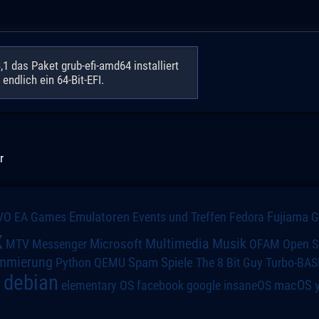
 das Paket grub-efi-amd64 installiert
ndlich ein 64-Bit-EFI.
r
VO
Emulatoren
Events und Treffen
Fedora
Fujiama
EA Games
x
Multimedia
Microsoft
Musik
MTV
Messenger
OFAM
Open S
mmierung
Spiele
Spam
The 8 Bit Guy
Turbo-BAS
Python
QEMU
debian
macOS
elementary OS
a
facebook
google
insaneOS