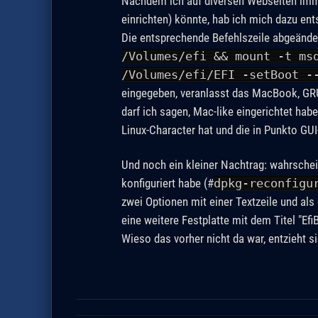
Nachdem ich auf diversen Webseiten imme
einrichten) könnte, hab ich mich dazu ent
Die entsprechende Befehlszeile abgeände
/Volumes/efi && mount -t ms
/Volumes/efi/EFI -setBoot -
eingegeben, veranlasst das MacBook, GRUB
darf ich sagen, Mac-like eingerichtet hab
Linux-Character hat und die in Punkto GUI
Und noch ein kleiner Nachtrag: wahrschei
konfiguriert habe (#
dpkg-reconfigu
zwei Optionen mit einer Textzeile und als
eine weitere Festplatte mit dem Titel "Ef
Wieso das vorher nicht da war, entzieht s