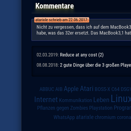
Kommentare
atarixle schrieb am 22.06.2017:
Nicht zu vergessen, dass ich auf dem MacBook3,1
habe, was das 32er ersetzt. Das MacBook3,1 hat e
02.03.2019:
Reduce at any cost (2)
08.08.2018:
2 gute Dinge über die 3 großen Playe
Atari
Apple
DSG
ABBUC
AIB
BOSS-X
C64
Linu
Internet
Leben
Kommunikation
Progra
Pflanzen gegen Zombies
Playstation
atarixle
WhatsApp
chromium
coron