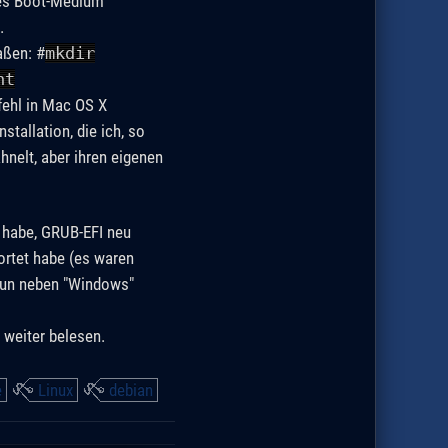
tes Boot-Medium
.
aßen: #
mkdir
nt
fehl in Mac OS X
tallation, die ich, so
hnelt, aber ihren eigenen
 habe, GRUB-EFI neu
wortet habe (es waren
e nun neben "Windows"
 weiter belesen.
e
Linux
debian