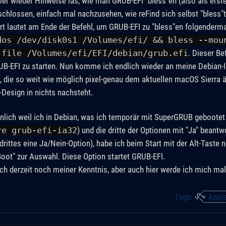
r wieder Hinweise las, wie man GRUB-EFI "bless"en (also als ers
schlossen, einfach mal nachzusehen, wie reFind sich selbst "bless"t
rt lautet am Ende der Befehl, um GRUB-EFI zu "bless"en folgenderm
dos /dev/disk0s1 /Volumes/efi/ && bless --mou
-file /Volumes/efi/EFI/debian/grub.efi
. Dieser Be
-EFI zu starten. Nun komme ich endlich wieder an meine Debian-Ins
e, die so weit wie möglich pixel-genau dem aktuellen macOS Sierra ä
-Design in nichts nachsteht.
nlich weil ich in Debian, was ich temporär mit SuperGRUB gebootet
re grub-efi-ia32
) und die dritte der Optionen mit "Ja" beant
 drittes eine Ja/Nein-Option), habe ich beim Start mit der Alt-Tast
iBoot" zur Auswahl. Diese Option startet GRUB-EFI.
ich derzeit noch meiner Kenntnis, aber auch hier werde ich mich mal
Tags:
Appl