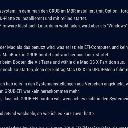
system, in dem man den GRUB im MBR installiert (mit Option --forc
-Platte zu installieren) und mit reFind startet.
Firmware lässt sich Linux dann wohl laden, wird aber als "Windows"
der Mac als das benutzt wird, was er ist: ein EFI-Computer, und kei
as MacBook in GRUB bootet und von hier aus Linux startet.
h beim Booten die Alt-Taste und wähle die Mac OS X Partition aus.
noch so starten, denn der Eintrag Mac OS X im GRUB-Menü führt nu
ch hab ich's in den Systemeinstellungen aus Versehen angeklickt, 
 an GRUB-EFI war kein herankommen mehr.
, dass ich GRUB-EFI booten will, wenn ich es nicht in den Systeme
d reFind wechseln, so wie ich es kurz zuvor hatte.
.