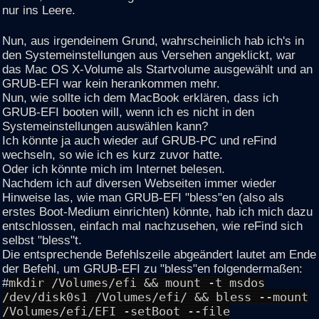
nur ins Leere.
Nun, aus irgendeinem Grund, wahrscheinlich hab ich's in
den Systemeinstellungen aus Versehen angeklickt, war
das Mac OS X-Volume als Startvolume ausgewählt und an
GRUB-EFI war kein herankommen mehr.
Nun, wie sollte ich dem MacBook erklären, dass ich
GRUB-EFI booten will, wenn ich es nicht in den
Systemeinstellungen auswählen kann?
Ich könnte ja auch wieder auf GRUB-PC und reFind
wechseln, so wie ich es kurz zuvor hatte.
Oder ich könnte mich im Internet belesen.
Nachdem ich auf diversen Webseiten immer wieder
Hinweise las, wie man GRUB-EFI "bless"en (also als
erstes Boot-Medium einrichten) könnte, hab ich mich dazu
entschlossen, einfach mal nachzusehen, wie reFind sich
selbst "bless"t.
Die entsprechende Befehlszeile abgeändert lautet am Ende
der Befehl, um GRUB-EFI zu "bless"en folgendermaßen:
#
mkdir /Volumes/efi && mount -t msdos
/dev/disk0s1 /Volumes/efi/ && bless --mount
/Volumes/efi/EFI -setBoot --file