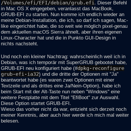
/Volumes/efi/EFI/debian/grub.efi
. Dieser Befehl
in Mac OS X eingegeben, veranlasst das MacBook,
GRUB-EFI zu starten. Nun komme ich endlich wieder an
meine Debian-Installation, die ich, so darf ich sagen, Mac-
like eingerichtet habe, die so weit wie möglich pixel-genau
dem aktuellen macOS Sierra ähnelt, aber ihren eigenen
Linux-Character hat und die in Punkto GUI-Design in
nichts nachsteht.
Und noch ein kleiner Nachtrag: wahrscheinlich weil ich in
Debian, was ich temporär mit SuperGRUB gebootet habe,
GRUB-EFI neu konfiguriert habe (#
dpkg-reconfigure
grub-efi-ia32
) und die dritte der Optionen mit "Ja"
beantwortet habe (es waren zwei Optionen mit einer
Textzeile und als drittes eine Ja/Nein-Option), habe ich
beim Start mit der Alt-Taste nun neben "Windows" eine
weitere Festplatte mit dem Titel "EfiBoot" zur Auswahl.
Diese Option startet GRUB-EFI.
Wieso das vorher nicht da war, entzieht sich derzeit noch
meiner Kenntnis, aber auch hier werde ich mich mal weiter
belesen.