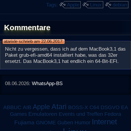
Tags:
Apple
Linux
debian
Kommentare
atarixle schrieb am 22.06.2017:
Nicht zu vergessen, dass ich auf dem MacBook3,1 das
Paket grub-efi-amd64 installiert habe, was das 32er
ersetzt. Das MacBook3,1 hat endlich ein 64-Bit-EFI.
08.06.2026:
WhatsApp-BS
Atari
Apple
ABBUC
AIB
BOSS-X
C64
DSGVO
EA
Emulatoren
Games
Events und Treffen
Fedora
Internet
Fujiama
GNOME
Guben
Humor