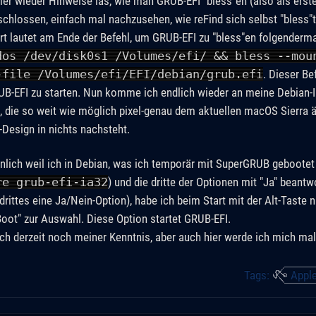
r wieder Hinweise las, wie man GRUB-EFI "bless"en (also als ers
schlossen, einfach mal nachzusehen, wie reFind sich selbst "bless"t
rt lautet am Ende der Befehl, um GRUB-EFI zu "bless"en folgenderm
dos /dev/disk0s1 /Volumes/efi/ && bless --mou
-file /Volumes/efi/EFI/debian/grub.efi
. Dieser Be
-EFI zu starten. Nun komme ich endlich wieder an meine Debian-Ins
e, die so weit wie möglich pixel-genau dem aktuellen macOS Sierra ä
-Design in nichts nachsteht.
nlich weil ich in Debian, was ich temporär mit SuperGRUB gebootet
re grub-efi-ia32
) und die dritte der Optionen mit "Ja" beant
 drittes eine Ja/Nein-Option), habe ich beim Start mit der Alt-Tast
iBoot" zur Auswahl. Diese Option startet GRUB-EFI.
ich derzeit noch meiner Kenntnis, aber auch hier werde ich mich mal
Tags:
Appl