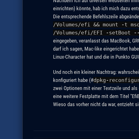
Nachdem ich auf diversen Webseiten imme
einrichten) könnte, hab ich mich dazu ent
Die entsprechende Befehlszeile abgeände
/Volumes/efi && mount -t ms
/Volumes/efi/EFI -setBoot -
eingegeben, veranlasst das MacBook, GRUB
darf ich sagen, Mac-like eingerichtet hab
Linux-Character hat und die in Punkto GUI
Und noch ein kleiner Nachtrag: wahrschei
konfiguriert habe (#
dpkg-reconfigu
zwei Optionen mit einer Textzeile und als
eine weitere Festplatte mit dem Titel "Ef
Wieso das vorher nicht da war, entzieht s