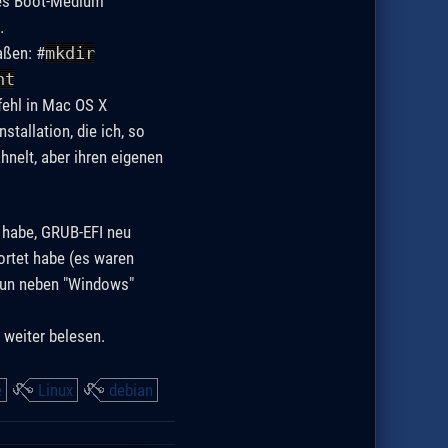
tes Boot-Medium
.
aßen: #
mkdir
nt
fehl in Mac OS X
tallation, die ich, so
hnelt, aber ihren eigenen
 habe, GRUB-EFI neu
wortet habe (es waren
e nun neben "Windows"
 weiter belesen.
e
Linux
debian