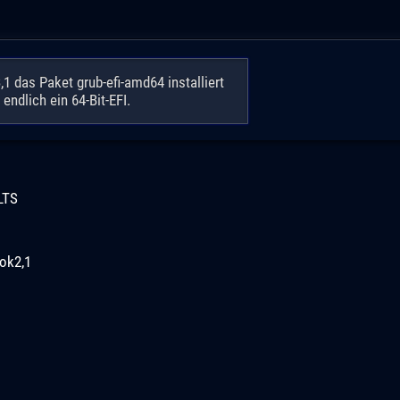
 das Paket grub-efi-amd64 installiert
ndlich ein 64-Bit-EFI.
LTS
ok2,1