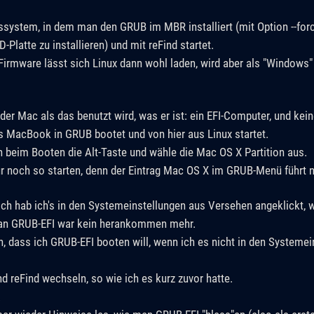
system, in dem man den GRUB im MBR installiert (mit Option --forc
-Platte zu installieren) und mit reFind startet.
Firmware lässt sich Linux dann wohl laden, wird aber als "Windows"
der Mac als das benutzt wird, was er ist: ein EFI-Computer, und kei
as MacBook in GRUB bootet und von hier aus Linux startet.
h beim Booten die Alt-Taste und wähle die Mac OS X Partition aus.
noch so starten, denn der Eintrag Mac OS X im GRUB-Menü führt nu
ch hab ich's in den Systemeinstellungen aus Versehen angeklickt, 
 an GRUB-EFI war kein herankommen mehr.
, dass ich GRUB-EFI booten will, wenn ich es nicht in den Systeme
d reFind wechseln, so wie ich es kurz zuvor hatte.
.