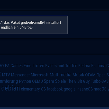
 das Paket grub-efi-amd64 installiert
ndlich ein 64-Bit-EFI.
VO
Emulatoren
Events und Treffen
Fedora
Fujiama
EA Games
x
Multimedia
Microsoft
Musik
MTV
Messenger
OFAM
Open S
mmierung
Spiele
Spam
The 8 Bit Guy
Turbo-BAS
Python
QEMU
debian
macOS
elementary OS
a
facebook
google
insaneOS