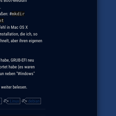
tes Boot-Medium
.
aßen: #
mkdir
nt
fehl in Mac OS X
tallation, die ich, so
hnelt, aber ihren eigenen
 habe, GRUB-EFI neu
wortet habe (es waren
e nun neben "Windows"
 weiter belesen.
e
Linux
debian