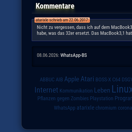
Kommentare
atarixle schrieb am 22.06.2017:
Nicht zu vergessen, dass ich auf dem MacBook3,1
habe, was das 32er ersetzt. Das MacBook3,1 hat e
08.06.2026:
WhatsApp-BS
Atari
Apple
DSG
ABBUC
AIB
BOSS-X
C64
Linu
Internet
Leben
Kommunikation
Progra
Pflanzen gegen Zombies
Playstation
atarixle
WhatsApp
chromium
coron