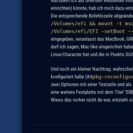
Nachdem ich auf diversen Webseiten imme
einrichten) könnte, hab ich mich dazu ent
Die entsprechende Befehlszeile abgeände
/Volumes/efi && mount -t ms
/Volumes/efi/EFI -setBoot -
eingegeben, veranlasst das MacBook, GRUB
darf ich sagen, Mac-like eingerichtet hab
Linux-Character hat und die in Punkto GUI
Und noch ein kleiner Nachtrag: wahrschei
konfiguriert habe (#
dpkg-reconfigu
zwei Optionen mit einer Textzeile und als
eine weitere Festplatte mit dem Titel "Ef
Wieso das vorher nicht da war, entzieht s