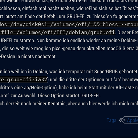
r wieder Hinweise las, wie man GRUB-EFI "bless"en (also als ers
schlossen, einfach mal nachzusehen, wie reFind sich selbst "bless"t
rt lautet am Ende der Befehl, um GRUB-EFI zu "bless"en folgenderm
dos /dev/disk0s1 /Volumes/efi/ && bless --mou
-file /Volumes/efi/EFI/debian/grub.efi
. Dieser Be
-EFI zu starten. Nun komme ich endlich wieder an meine Debian-Ins
e, die so weit wie möglich pixel-genau dem aktuellen macOS Sierra ä
-Design in nichts nachsteht.
nlich weil ich in Debian, was ich temporär mit SuperGRUB gebootet
re grub-efi-ia32
) und die dritte der Optionen mit "Ja" beant
 drittes eine Ja/Nein-Option), habe ich beim Start mit der Alt-Tast
iBoot" zur Auswahl. Diese Option startet GRUB-EFI.
ich derzeit noch meiner Kenntnis, aber auch hier werde ich mich mal
Tags:
Appl