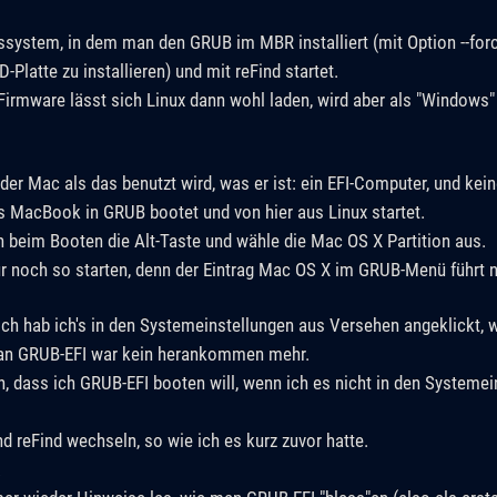
system, in dem man den GRUB im MBR installiert (mit Option --forc
-Platte zu installieren) und mit reFind startet.
Firmware lässt sich Linux dann wohl laden, wird aber als "Windows"
der Mac als das benutzt wird, was er ist: ein EFI-Computer, und kei
as MacBook in GRUB bootet und von hier aus Linux startet.
h beim Booten die Alt-Taste und wähle die Mac OS X Partition aus.
noch so starten, denn der Eintrag Mac OS X im GRUB-Menü führt nu
ch hab ich's in den Systemeinstellungen aus Versehen angeklickt, 
 an GRUB-EFI war kein herankommen mehr.
, dass ich GRUB-EFI booten will, wenn ich es nicht in den Systeme
d reFind wechseln, so wie ich es kurz zuvor hatte.
.