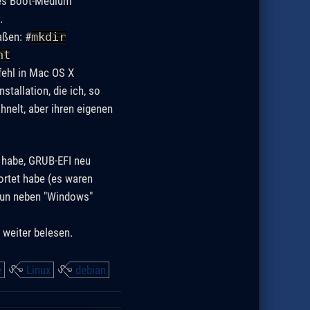
tes Boot-Medium
.
aßen: #
mkdir
nt
fehl in Mac OS X
tallation, die ich, so
hnelt, aber ihren eigenen
 habe, GRUB-EFI neu
wortet habe (es waren
e nun neben "Windows"
 weiter belesen.
e
Linux
debian