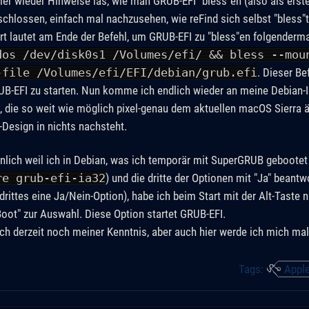
r wieder Hinweise las, wie man GRUB-EFI "bless"en (also als ers
schlossen, einfach mal nachzusehen, wie reFind sich selbst "bless"t
rt lautet am Ende der Befehl, um GRUB-EFI zu "bless"en folgenderm
dos /dev/disk0s1 /Volumes/efi/ && bless --mou
-file /Volumes/efi/EFI/debian/grub.efi
. Dieser Be
-EFI zu starten. Nun komme ich endlich wieder an meine Debian-Ins
e, die so weit wie möglich pixel-genau dem aktuellen macOS Sierra ä
-Design in nichts nachsteht.
nlich weil ich in Debian, was ich temporär mit SuperGRUB gebootet
re grub-efi-ia32
) und die dritte der Optionen mit "Ja" beant
 drittes eine Ja/Nein-Option), habe ich beim Start mit der Alt-Tast
iBoot" zur Auswahl. Diese Option startet GRUB-EFI.
ich derzeit noch meiner Kenntnis, aber auch hier werde ich mich mal
Tags:
Appl