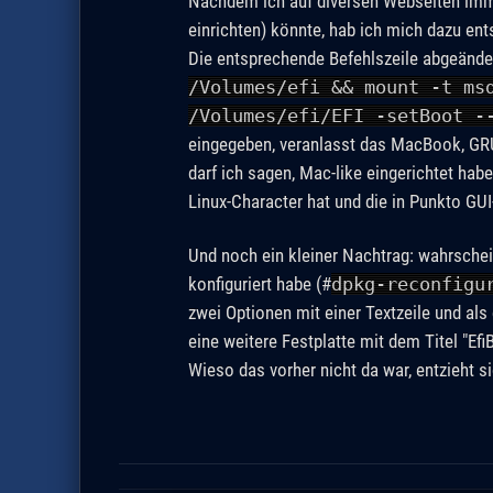
Nachdem ich auf diversen Webseiten imme
einrichten) könnte, hab ich mich dazu ent
Die entsprechende Befehlszeile abgeände
/Volumes/efi && mount -t ms
/Volumes/efi/EFI -setBoot -
eingegeben, veranlasst das MacBook, GRUB
darf ich sagen, Mac-like eingerichtet hab
Linux-Character hat und die in Punkto GUI
Und noch ein kleiner Nachtrag: wahrschei
konfiguriert habe (#
dpkg-reconfigu
zwei Optionen mit einer Textzeile und als
eine weitere Festplatte mit dem Titel "Ef
Wieso das vorher nicht da war, entzieht s