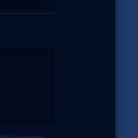
GNOME
Guben
Humor