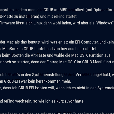
system, in dem man den GRUB im MBR installiert (mit Option --forc
-Platte zu installieren) und mit reFind startet.
Firmware lässt sich Linux dann wohl laden, wird aber als "Windows"
der Mac als das benutzt wird, was er ist: ein EFI-Computer, und kei
as MacBook in GRUB bootet und von hier aus Linux startet.
h beim Booten die Alt-Taste und wähle die Mac OS X Partition aus.
noch so starten, denn der Eintrag Mac OS X im GRUB-Menü führt nu
ch hab ich's in den Systemeinstellungen aus Versehen angeklickt, 
 an GRUB-EFI war kein herankommen mehr.
, dass ich GRUB-EFI booten will, wenn ich es nicht in den Systeme
d reFind wechseln, so wie ich es kurz zuvor hatte.
.