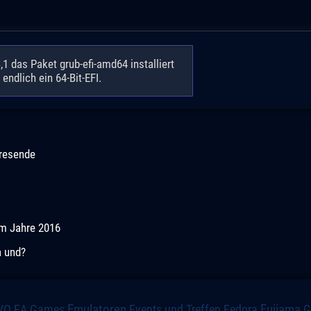
 das Paket grub-efi-amd64 installiert
ndlich ein 64-Bit-EFI.
resende
im Jahre 2016
a und?
VO
Emulatoren
Events und Treffen
Fedora
Fujiama
EA Games