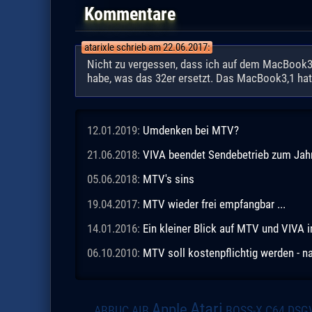
Kommentare
atarixle schrieb am 22.06.2017:
Nicht zu vergessen, dass ich auf dem MacBook3,1
habe, was das 32er ersetzt. Das MacBook3,1 hat e
12.01.2019:
Umdenken bei MTV?
21.06.2018:
VIVA beendet Sendebetrieb zum Jah
05.06.2018:
MTV's sins
19.04.2017:
MTV wieder frei empfangbar ...
14.01.2016:
Ein kleiner Blick auf MTV und VIVA 
06.10.2010:
MTV soll kostenpflichtig werden - n
Atari
Apple
DSG
ABBUC
AIB
BOSS-X
C64