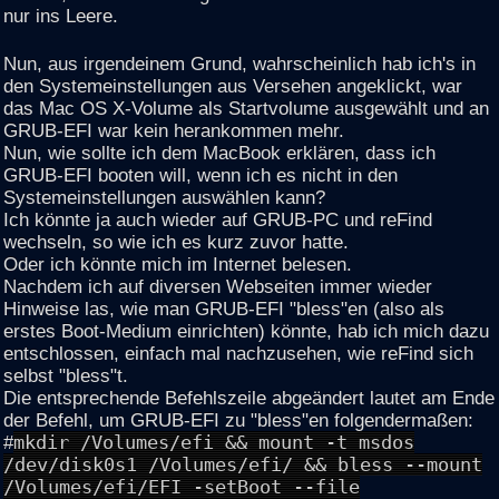
nur ins Leere.
Nun, aus irgendeinem Grund, wahrscheinlich hab ich's in
den Systemeinstellungen aus Versehen angeklickt, war
das Mac OS X-Volume als Startvolume ausgewählt und an
GRUB-EFI war kein herankommen mehr.
Nun, wie sollte ich dem MacBook erklären, dass ich
GRUB-EFI booten will, wenn ich es nicht in den
Systemeinstellungen auswählen kann?
Ich könnte ja auch wieder auf GRUB-PC und reFind
wechseln, so wie ich es kurz zuvor hatte.
Oder ich könnte mich im Internet belesen.
Nachdem ich auf diversen Webseiten immer wieder
Hinweise las, wie man GRUB-EFI "bless"en (also als
erstes Boot-Medium einrichten) könnte, hab ich mich dazu
entschlossen, einfach mal nachzusehen, wie reFind sich
selbst "bless"t.
Die entsprechende Befehlszeile abgeändert lautet am Ende
der Befehl, um GRUB-EFI zu "bless"en folgendermaßen:
#
mkdir /Volumes/efi && mount -t msdos
/dev/disk0s1 /Volumes/efi/ && bless --mount
/Volumes/efi/EFI -setBoot --file