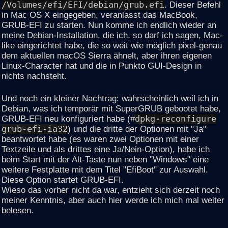
/Volumes/efi/EFI/debian/grub.efi
. Dieser Befehl
in Mac OS X eingegeben, veranlasst das MacBook,
GRUB-EFI zu starten. Nun komme ich endlich wieder an
meine Debian-Installation, die ich, so darf ich sagen, Mac-
like eingerichtet habe, die so weit wie möglich pixel-genau
dem aktuellen macOS Sierra ähnelt, aber ihren eigenen
Linux-Character hat und die in Punkto GUI-Design in
nichts nachsteht.
Und noch ein kleiner Nachtrag: wahrscheinlich weil ich in
Debian, was ich temporär mit SuperGRUB gebootet habe,
GRUB-EFI neu konfiguriert habe (#
dpkg-reconfigure
grub-efi-ia32
) und die dritte der Optionen mit "Ja"
beantwortet habe (es waren zwei Optionen mit einer
Textzeile und als drittes eine Ja/Nein-Option), habe ich
beim Start mit der Alt-Taste nun neben "Windows" eine
weitere Festplatte mit dem Titel "EfiBoot" zur Auswahl.
Diese Option startet GRUB-EFI.
Wieso das vorher nicht da war, entzieht sich derzeit noch
meiner Kenntnis, aber auch hier werde ich mich mal weiter
belesen.