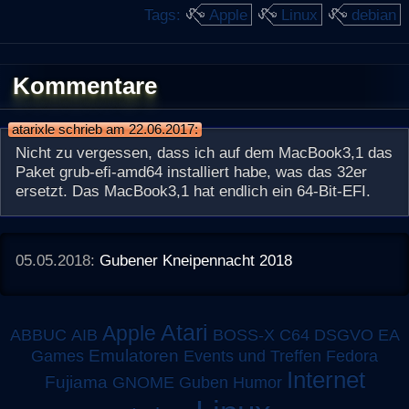
Tags:
Apple
Linux
debian
Kommentare
atarixle schrieb am 22.06.2017:
Nicht zu vergessen, dass ich auf dem MacBook3,1 das
Paket grub-efi-amd64 installiert habe, was das 32er
ersetzt. Das MacBook3,1 hat endlich ein 64-Bit-EFI.
05.05.2018:
Gubener Kneipennacht 2018
Atari
Apple
ABBUC
AIB
BOSS-X
C64
DSGVO
EA
Emulatoren
Games
Events und Treffen
Fedora
Internet
Fujiama
GNOME
Guben
Humor