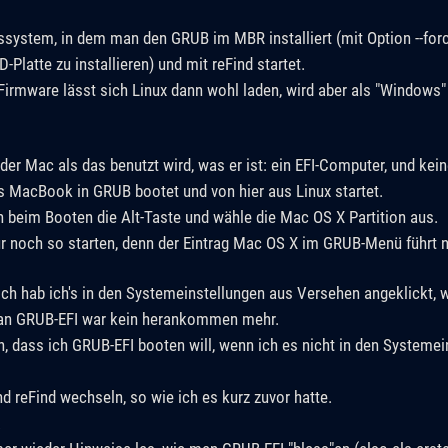
system, in dem man den GRUB im MBR installiert (mit Option --forc
-Platte zu installieren) und mit reFind startet.
Firmware lässt sich Linux dann wohl laden, wird aber als "Windows"
der Mac als das benutzt wird, was er ist: ein EFI-Computer, und kei
as MacBook in GRUB bootet und von hier aus Linux startet.
h beim Booten die Alt-Taste und wähle die Mac OS X Partition aus.
noch so starten, denn der Eintrag Mac OS X im GRUB-Menü führt nu
ch hab ich's in den Systemeinstellungen aus Versehen angeklickt, 
 an GRUB-EFI war kein herankommen mehr.
, dass ich GRUB-EFI booten will, wenn ich es nicht in den Systeme
d reFind wechseln, so wie ich es kurz zuvor hatte.
.