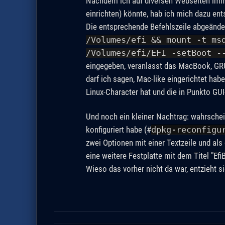
Nachdem ich auf diversen Webseiten imme
einrichten) könnte, hab ich mich dazu ent
Die entsprechende Befehlszeile abgeände
/Volumes/efi && mount -t ms
/Volumes/efi/EFI -setBoot -
eingegeben, veranlasst das MacBook, GRUB
darf ich sagen, Mac-like eingerichtet hab
Linux-Character hat und die in Punkto GUI
Und noch ein kleiner Nachtrag: wahrschei
konfiguriert habe (#
dpkg-reconfigu
zwei Optionen mit einer Textzeile und als
eine weitere Festplatte mit dem Titel "Ef
Wieso das vorher nicht da war, entzieht s