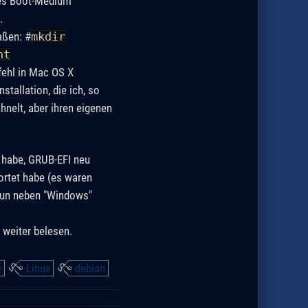
tes Boot-Medium
.
aßen: #
mkdir
nt
fehl in Mac OS X
tallation, die ich, so
hnelt, aber ihren eigenen
 habe, GRUB-EFI neu
wortet habe (es waren
e nun neben "Windows"
 weiter belesen.
e
Linux
debian