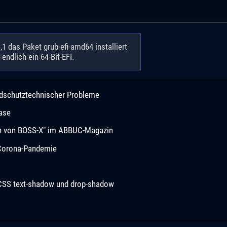
 das Paket grub-efi-amd64 installiert
ndlich ein 64-Bit-EFI.
andschutztechnischer Probleme
ease
ion von BOSS-X" im ABBUC-Magazin
r Corona-Pandemie
 CSS text-shadow und drop-shadow