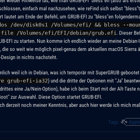
r wieder Hinweise las, wie man GRUB-EFI "bless"en (also als ers
schlossen, einfach mal nachzusehen, wie reFind sich selbst "bless"t
rt lautet am Ende der Befehl, um GRUB-EFI zu "bless"en folgenderm
dos /dev/disk0s1 /Volumes/efi/ && bless --mou
-file /Volumes/efi/EFI/debian/grub.efi
. Dieser Be
-EFI zu starten. Nun komme ich endlich wieder an meine Debian-Ins
e, die so weit wie möglich pixel-genau dem aktuellen macOS Sierra ä
-Design in nichts nachsteht.
nlich weil ich in Debian, was ich temporär mit SuperGRUB gebootet
re grub-efi-ia32
) und die dritte der Optionen mit "Ja" beant
 drittes eine Ja/Nein-Option), habe ich beim Start mit der Alt-Tast
iBoot" zur Auswahl. Diese Option startet GRUB-EFI.
ich derzeit noch meiner Kenntnis, aber auch hier werde ich mich mal
Tags:
Appl