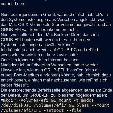
nur ins Leere.
Nun, aus irgendeinem Grund, wahrscheinlich hab ich's in
den Systemeinstellungen aus Versehen angeklickt, war
das Mac OS X-Volume als Startvolume ausgewählt und an
GRUB-EFI war kein herankommen mehr.
Nun, wie sollte ich dem MacBook erklären, dass ich
GRUB-EFI booten will, wenn ich es nicht in den
Systemeinstellungen auswählen kann?
Ich könnte ja auch wieder auf GRUB-PC und reFind
wechseln, so wie ich es kurz zuvor hatte.
Oder ich könnte mich im Internet belesen.
Nachdem ich auf diversen Webseiten immer wieder
Hinweise las, wie man GRUB-EFI "bless"en (also als
erstes Boot-Medium einrichten) könnte, hab ich mich dazu
entschlossen, einfach mal nachzusehen, wie reFind sich
selbst "bless"t.
Die entsprechende Befehlszeile abgeändert lautet am Ende
der Befehl, um GRUB-EFI zu "bless"en folgendermaßen:
#
mkdir /Volumes/efi && mount -t msdos
/dev/disk0s1 /Volumes/efi/ && bless --mount
/Volumes/efi/EFI -setBoot --file