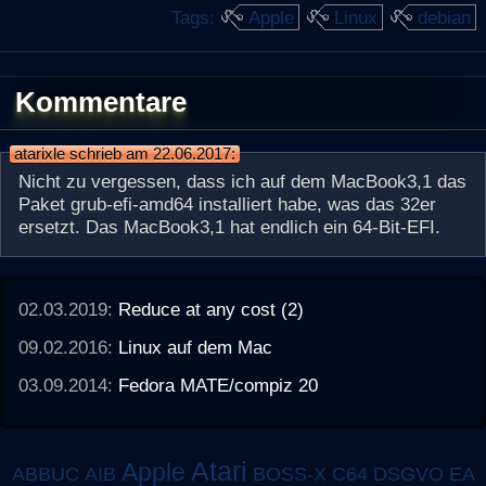
Tags:
Apple
Linux
debian
Kommentare
atarixle schrieb am 22.06.2017:
Nicht zu vergessen, dass ich auf dem MacBook3,1 das
Paket grub-efi-amd64 installiert habe, was das 32er
ersetzt. Das MacBook3,1 hat endlich ein 64-Bit-EFI.
02.03.2019:
Reduce at any cost (2)
09.02.2016:
Linux auf dem Mac
03.09.2014:
Fedora MATE/compiz 20
Atari
Apple
ABBUC
AIB
BOSS-X
C64
DSGVO
EA