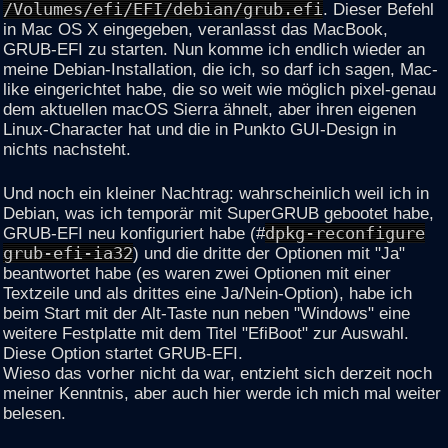
/Volumes/efi/EFI/debian/grub.efi
. Dieser Befehl
in Mac OS X eingegeben, veranlasst das MacBook,
GRUB-EFI zu starten. Nun komme ich endlich wieder an
meine Debian-Installation, die ich, so darf ich sagen, Mac-
like eingerichtet habe, die so weit wie möglich pixel-genau
dem aktuellen macOS Sierra ähnelt, aber ihren eigenen
Linux-Character hat und die in Punkto GUI-Design in
nichts nachsteht.
Und noch ein kleiner Nachtrag: wahrscheinlich weil ich in
Debian, was ich temporär mit SuperGRUB gebootet habe,
GRUB-EFI neu konfiguriert habe (#
dpkg-reconfigure
grub-efi-ia32
) und die dritte der Optionen mit "Ja"
beantwortet habe (es waren zwei Optionen mit einer
Textzeile und als drittes eine Ja/Nein-Option), habe ich
beim Start mit der Alt-Taste nun neben "Windows" eine
weitere Festplatte mit dem Titel "EfiBoot" zur Auswahl.
Diese Option startet GRUB-EFI.
Wieso das vorher nicht da war, entzieht sich derzeit noch
meiner Kenntnis, aber auch hier werde ich mich mal weiter
belesen.