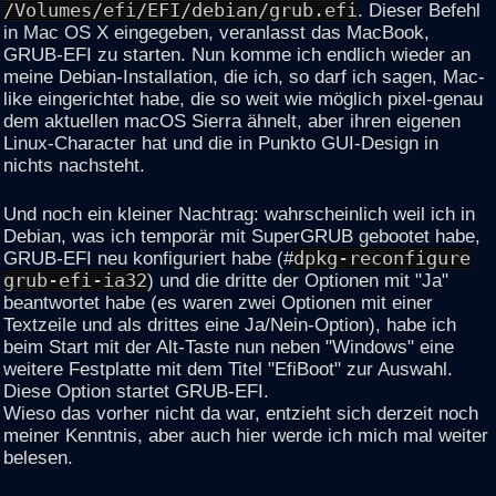
/Volumes/efi/EFI/debian/grub.efi
. Dieser Befehl
in Mac OS X eingegeben, veranlasst das MacBook,
GRUB-EFI zu starten. Nun komme ich endlich wieder an
meine Debian-Installation, die ich, so darf ich sagen, Mac-
like eingerichtet habe, die so weit wie möglich pixel-genau
dem aktuellen macOS Sierra ähnelt, aber ihren eigenen
Linux-Character hat und die in Punkto GUI-Design in
nichts nachsteht.
Und noch ein kleiner Nachtrag: wahrscheinlich weil ich in
Debian, was ich temporär mit SuperGRUB gebootet habe,
GRUB-EFI neu konfiguriert habe (#
dpkg-reconfigure
grub-efi-ia32
) und die dritte der Optionen mit "Ja"
beantwortet habe (es waren zwei Optionen mit einer
Textzeile und als drittes eine Ja/Nein-Option), habe ich
beim Start mit der Alt-Taste nun neben "Windows" eine
weitere Festplatte mit dem Titel "EfiBoot" zur Auswahl.
Diese Option startet GRUB-EFI.
Wieso das vorher nicht da war, entzieht sich derzeit noch
meiner Kenntnis, aber auch hier werde ich mich mal weiter
belesen.