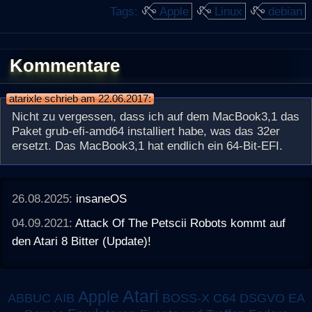
Tags:
Apple
Linux
debian
Kommentare
atarixle schrieb am 22.06.2017:
Nicht zu vergessen, dass ich auf dem MacBook3,1 das
Paket grub-efi-amd64 installiert habe, was das 32er
ersetzt. Das MacBook3,1 hat endlich ein 64-Bit-EFI.
26.08.2025:
insaneOS
04.09.2021:
Attack Of The Petscii Robots kommt auf
den Atari 8 Bitter (Update)!
Atari
Apple
ABBUC
AIB
BOSS-X
C64
DSGVO
EA