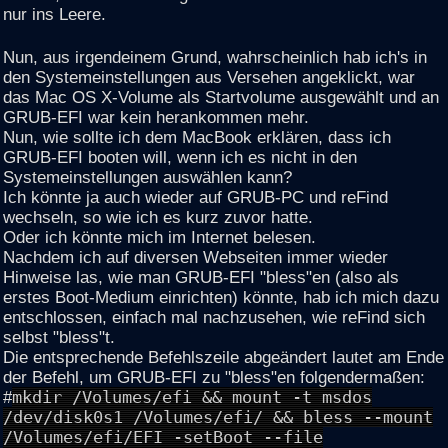
nur ins Leere.
Nun, aus irgendeinem Grund, wahrscheinlich hab ich's in
den Systemeinstellungen aus Versehen angeklickt, war
das Mac OS X-Volume als Startvolume ausgewählt und an
GRUB-EFI war kein herankommen mehr.
Nun, wie sollte ich dem MacBook erklären, dass ich
GRUB-EFI booten will, wenn ich es nicht in den
Systemeinstellungen auswählen kann?
Ich könnte ja auch wieder auf GRUB-PC und reFind
wechseln, so wie ich es kurz zuvor hatte.
Oder ich könnte mich im Internet belesen.
Nachdem ich auf diversen Webseiten immer wieder
Hinweise las, wie man GRUB-EFI "bless"en (also als
erstes Boot-Medium einrichten) könnte, hab ich mich dazu
entschlossen, einfach mal nachzusehen, wie reFind sich
selbst "bless"t.
Die entsprechende Befehlszeile abgeändert lautet am Ende
der Befehl, um GRUB-EFI zu "bless"en folgendermaßen:
#
mkdir /Volumes/efi && mount -t msdos
/dev/disk0s1 /Volumes/efi/ && bless --mount
/Volumes/efi/EFI -setBoot --file