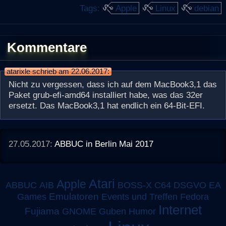
Tags:
Apple
Linux
debian
Kommentare
atarixle schrieb am 22.06.2017:
Nicht zu vergessen, dass ich auf dem MacBook3,1 das
Paket grub-efi-amd64 installiert habe, was das 32er
ersetzt. Das MacBook3,1 hat endlich ein 64-Bit-EFI.
27.05.2017:
ABBUC in Berlin Mai 2017
Atari
Apple
ABBUC
AIB
BOSS-X
C64
DSGVO
EA
Emulatoren
Games
Events und Treffen
Fedora
Internet
Fujiama
GNOME
Guben
Humor