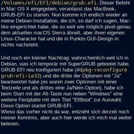
/Volumes/efi/EFI/debian/grub.efi
. Dieser Befehl
in Mac OS X eingegeben, veranlasst das MacBook,
GRUB-EFI zu starten. Nun komme ich endlich wieder an
meine Debian-Installation, die ich, so darf ich sagen, Mac-
like eingerichtet habe, die so weit wie möglich pixel-genau
dem aktuellen macOS Sierra ähnelt, aber ihren eigenen
Linux-Character hat und die in Punkto GUI-Design in
nichts nachsteht.
Und noch ein kleiner Nachtrag: wahrscheinlich weil ich in
Debian, was ich temporär mit SuperGRUB gebootet habe,
GRUB-EFI neu konfiguriert habe (#
dpkg-reconfigure
grub-efi-ia32
) und die dritte der Optionen mit "Ja"
beantwortet habe (es waren zwei Optionen mit einer
Textzeile und als drittes eine Ja/Nein-Option), habe ich
beim Start mit der Alt-Taste nun neben "Windows" eine
weitere Festplatte mit dem Titel "EfiBoot" zur Auswahl.
Diese Option startet GRUB-EFI.
Wieso das vorher nicht da war, entzieht sich derzeit noch
meiner Kenntnis, aber auch hier werde ich mich mal weiter
belesen.