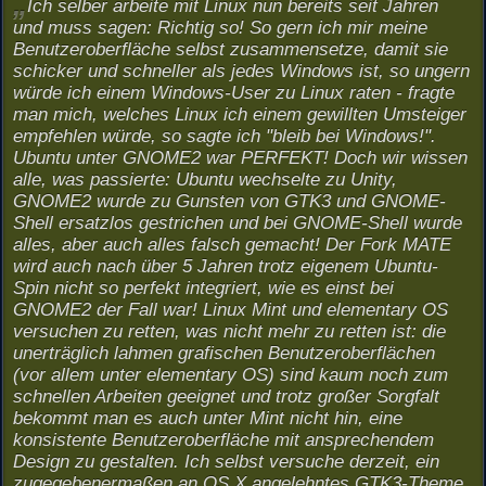
Ich selber arbeite mit Linux nun bereits seit Jahren
und muss sagen: Richtig so! So gern ich mir meine
Benutzeroberfläche selbst zusammensetze, damit sie
schicker und schneller als jedes Windows ist, so ungern
würde ich einem Windows-User zu Linux raten - fragte
man mich, welches Linux ich einem gewillten Umsteiger
empfehlen würde, so sagte ich "bleib bei Windows!".
Ubuntu unter GNOME2 war PERFEKT! Doch wir wissen
alle, was passierte: Ubuntu wechselte zu Unity,
GNOME2 wurde zu Gunsten von GTK3 und GNOME-
Shell ersatzlos gestrichen und bei GNOME-Shell wurde
alles, aber auch alles falsch gemacht! Der Fork MATE
wird auch nach über 5 Jahren trotz eigenem Ubuntu-
Spin nicht so perfekt integriert, wie es einst bei
GNOME2 der Fall war! Linux Mint und elementary OS
versuchen zu retten, was nicht mehr zu retten ist: die
unerträglich lahmen grafischen Benutzeroberflächen
(vor allem unter elementary OS) sind kaum noch zum
schnellen Arbeiten geeignet und trotz großer Sorgfalt
bekommt man es auch unter Mint nicht hin, eine
konsistente Benutzeroberfläche mit ansprechendem
Design zu gestalten. Ich selbst versuche derzeit, ein
zugegebenermaßen an OS X angelehntes GTK3-Theme