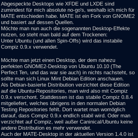
Abgespeckte Desktops wie XFDE und LXDE sind
zumindest für mich absolute no-go's, weshalb ich mich für
MATE entschieden habe. MATE ist ein Fork von GNOME2
und basiert auf dessen Quellen.
Möchte man nun auch die sogenannten Desktop-Effekte
nutzen, so steht man bald auf dem Trockenen:
Unter Ubuntu (und allen Spin-Offs) wird das instabile
Compiz 0.9.x verwendet.
Möchte man jetzt einen Desktop, der dem nahezu
perfekten GNOME2-Desktop von Ubuntu 10.10 (The
Perfect Ten, und das war sie auch) in nichts nachsteht, so
sollte man sich Linux Mint Debian Edition anschauen.
Als Debian-basierte Distribution verzichtet diese Edition
auf die Ubuntu-Repositories, man wird also mit Compiz
0.9.x verschont. Stattdessen ist das stabile Compiz 0.8.4
mitgeliefert, welches übrigens in den normalen Debian
Testing Repositories fehlt. Dort wartet man womöglich
darauf, dass Compiz 0.9.x endlich stabil wird. Oder man
verzichtet auf Compiz, weil außer Caninical/Ubuntu keine
andere Distribution es mehr verwendet.
Auch der MATE-Desktop in der aktuellen Version 1.4.0 ist