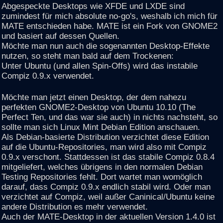
Abgespeckte Desktops wie XFDE und LXDE sind
zumindest für mich absolute no-go's, weshalb ich mich für
MATE entschieden habe. MATE ist ein Fork von GNOME2
und basiert auf dessen Quellen.
Möchte man nun auch die sogenannten Desktop-Effekte
nutzen, so steht man bald auf dem Trockenen:
Unter Ubuntu (und allen Spin-Offs) wird das instabile
Compiz 0.9.x verwendet.
Möchte man jetzt einen Desktop, der dem nahezu
perfekten GNOME2-Desktop von Ubuntu 10.10 (The
Perfect Ten, und das war sie auch) in nichts nachsteht, so
sollte man sich Linux Mint Debian Edition anschauen.
Als Debian-basierte Distribution verzichtet diese Edition
auf die Ubuntu-Repositories, man wird also mit Compiz
0.9.x verschont. Stattdessen ist das stabile Compiz 0.8.4
mitgeliefert, welches übrigens in den normalen Debian
Testing Repositories fehlt. Dort wartet man womöglich
darauf, dass Compiz 0.9.x endlich stabil wird. Oder man
verzichtet auf Compiz, weil außer Caninical/Ubuntu keine
andere Distribution es mehr verwendet.
Auch der MATE-Desktop in der aktuellen Version 1.4.0 ist