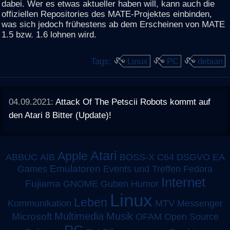
dabei. Wer es etwas aktueller haben will, kann auch die
offiziellen Repositories des MATE-Projektes einbinden,
was sich jedoch frühestens ab dem Erscheinen von MATE
1.5 bzw. 1.6 lohnen wird.
Tags:
Linux
PC
debian
04.09.2021:
Attack Of The Petscii Robots kommt auf
den Atari 8 Bitter (Update)!
Atari
Apple
ABBUC
AIB
BOSS-X
C64
DSGVO
EA
Emulatoren
Games
Events und Treffen
Fedora
Internet
Fujiama
GNOME
Guben
Humor
Linux
Leben
MTV
Kommunikation
Messenger
Multimedia
Musik
Microsoft
OFAM
Open Source