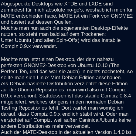
Abgespeckte Desktops wie XFDE und LXDE sind
zumindest für mich absolute no-go's, weshalb ich mich für
MATE entschieden habe. MATE ist ein Fork von GNOME2
und basiert auf dessen Quellen.
Möchte man nun auch die sogenannten Desktop-Effekte
nutzen, so steht man bald auf dem Trockenen:
Unter Ubuntu (und allen Spin-Offs) wird das instabile
Compiz 0.9.x verwendet.
Möchte man jetzt einen Desktop, der dem nahezu
perfekten GNOME2-Desktop von Ubuntu 10.10 (The
Perfect Ten, und das war sie auch) in nichts nachsteht, so
sollte man sich Linux Mint Debian Edition anschauen.
Als Debian-basierte Distribution verzichtet diese Edition
auf die Ubuntu-Repositories, man wird also mit Compiz
0.9.x verschont. Stattdessen ist das stabile Compiz 0.8.4
mitgeliefert, welches übrigens in den normalen Debian
Testing Repositories fehlt. Dort wartet man womöglich
darauf, dass Compiz 0.9.x endlich stabil wird. Oder man
verzichtet auf Compiz, weil außer Caninical/Ubuntu keine
andere Distribution es mehr verwendet.
Auch der MATE-Desktop in der aktuellen Version 1.4.0 ist