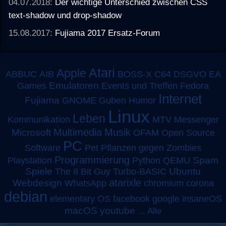
04.07.2018:
Der wichtige Unterschied zwischen CSS
text-shadow und drop-shadow
15.08.2017:
Fujiama 2017 Ersatz-Forum
Atari
Apple
ABBUC
AIB
BOSS-X
C64
DSGVO
EA
Emulatoren
Games
Events und Treffen
Fedora
Internet
Fujiama
GNOME
Guben
Humor
Linux
Leben
MTV
Kommunikation
Messenger
Multimedia
Musik
Microsoft
OFAM
Open Source
PC
Software
Pet
Pflanzen gegen Zombies
Programmierung
Spam
Playstation
Python
QEMU
Spiele
Turbo-BASIC
Ubuntu
The 8 Bit Guy
atarixle
Webdesign
WhatsApp
chromium
corona
debian
elementary OS
facebook
google
insaneOS
macOS
youtube
...
Alle