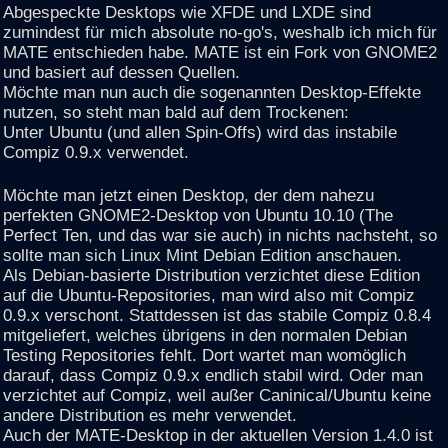
Abgespeckte Desktops wie XFDE und LXDE sind
zumindest für mich absolute no-go's, weshalb ich mich für
MATE entschieden habe. MATE ist ein Fork von GNOME2
und basiert auf dessen Quellen.
Möchte man nun auch die sogenannten Desktop-Effekte
nutzen, so steht man bald auf dem Trockenen:
Unter Ubuntu (und allen Spin-Offs) wird das instabile
Compiz 0.9.x verwendet.
Möchte man jetzt einen Desktop, der dem nahezu
perfekten GNOME2-Desktop von Ubuntu 10.10 (The
Perfect Ten, und das war sie auch) in nichts nachsteht, so
sollte man sich Linux Mint Debian Edition anschauen.
Als Debian-basierte Distribution verzichtet diese Edition
auf die Ubuntu-Repositories, man wird also mit Compiz
0.9.x verschont. Stattdessen ist das stabile Compiz 0.8.4
mitgeliefert, welches übrigens in den normalen Debian
Testing Repositories fehlt. Dort wartet man womöglich
darauf, dass Compiz 0.9.x endlich stabil wird. Oder man
verzichtet auf Compiz, weil außer Caninical/Ubuntu keine
andere Distribution es mehr verwendet.
Auch der MATE-Desktop in der aktuellen Version 1.4.0 ist