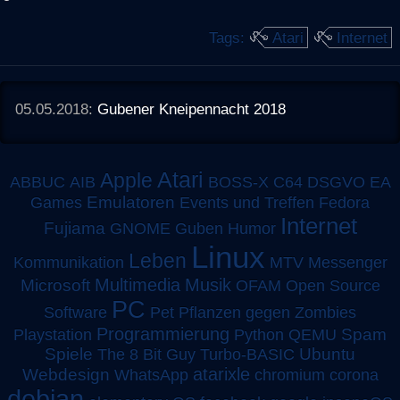
Tags:
Atari
Internet
05.05.2018:
Gubener Kneipennacht 2018
Atari
Apple
ABBUC
AIB
BOSS-X
C64
DSGVO
EA
Emulatoren
Games
Events und Treffen
Fedora
Internet
Fujiama
GNOME
Guben
Humor
Linux
Leben
MTV
Kommunikation
Messenger
Multimedia
Musik
Microsoft
OFAM
Open Source
PC
Software
Pet
Pflanzen gegen Zombies
Programmierung
Spam
Playstation
Python
QEMU
Spiele
Turbo-BASIC
Ubuntu
The 8 Bit Guy
atarixle
Webdesign
WhatsApp
chromium
corona
debian